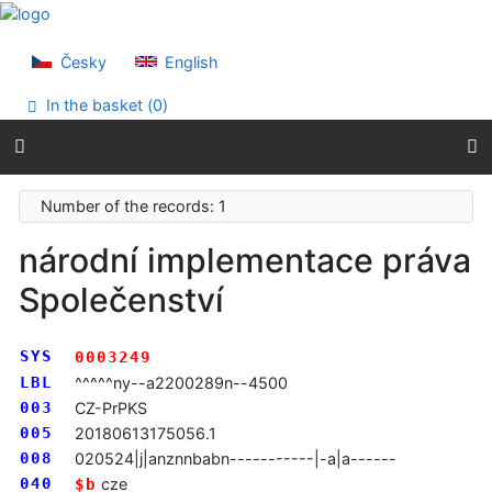
Go to content
Go to menu
Accessibility declaration
Česky
English
In the basket (
0
)
Number of the records: 1
národní implementace práva
Společenství
SYS
0003249
LBL
^^^^^ny--a2200289n--4500
003
CZ-PrPKS
005
20180613175056.1
008
020524|j|anznnbabn-----------|-a|a------
040
cze
$b