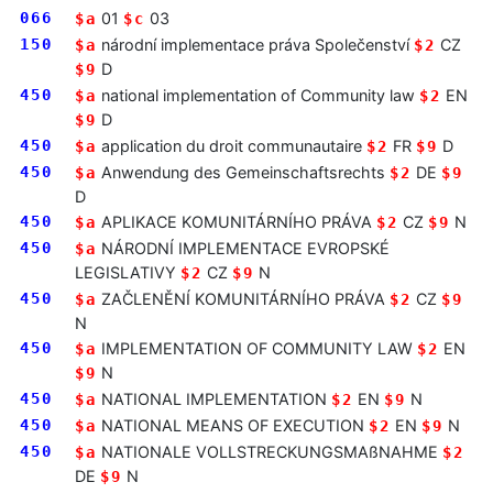
066
01
03
$a
$c
150
národní implementace práva Společenství
CZ
$a
$2
D
$9
450
national implementation of Community law
EN
$a
$2
D
$9
450
application du droit communautaire
FR
D
$a
$2
$9
450
Anwendung des Gemeinschaftsrechts
DE
$a
$2
$9
D
450
APLIKACE KOMUNITÁRNÍHO PRÁVA
CZ
N
$a
$2
$9
450
NÁRODNÍ IMPLEMENTACE EVROPSKÉ
$a
LEGISLATIVY
CZ
N
$2
$9
450
ZAČLENĚNÍ KOMUNITÁRNÍHO PRÁVA
CZ
$a
$2
$9
N
450
IMPLEMENTATION OF COMMUNITY LAW
EN
$a
$2
N
$9
450
NATIONAL IMPLEMENTATION
EN
N
$a
$2
$9
450
NATIONAL MEANS OF EXECUTION
EN
N
$a
$2
$9
450
NATIONALE VOLLSTRECKUNGSMAßNAHME
$a
$2
DE
N
$9