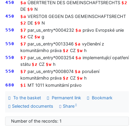
450
ÜBERTRETEN DES GEMEINSCHAFTSRECHTS
$a
$2
DE
N
$9
450
VERSTOß GEGEN DAS GEMEINSCHAFTSRECHT
$a
DE
N
$2
$9
550
par_us_entry*0004232
právo Evropské unie
$7
$a
CZ
g
$z
$w
550
par_us_entry*0013346
vyčlenění z
$7
$a
komunitárního práva
CZ
h
$z
$w
550
par_us_entry*0003254
implementující opatření
$7
$a
státu
CZ
h
$z
$w
550
par_us_entry*0008074
porušení
$7
$a
komunitárního práva
CZ
h
$z
$w
680
MT 1011 komunitární právo
$i
To the basket
Permanent link
Bookmark
Selected documents
Share
Number of the records: 1