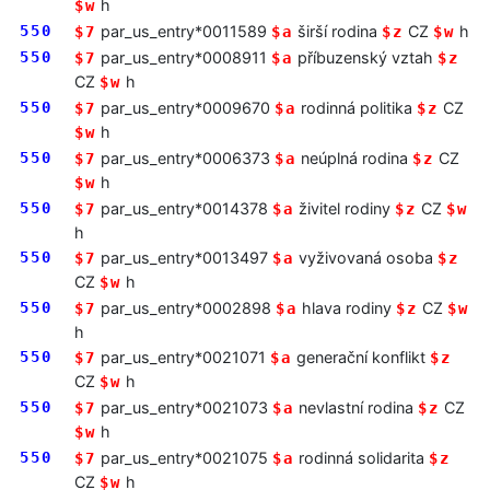
h
$w
550
par_us_entry*0011589
širší rodina
CZ
h
$7
$a
$z
$w
550
par_us_entry*0008911
příbuzenský vztah
$7
$a
$z
CZ
h
$w
550
par_us_entry*0009670
rodinná politika
CZ
$7
$a
$z
h
$w
550
par_us_entry*0006373
neúplná rodina
CZ
$7
$a
$z
h
$w
550
par_us_entry*0014378
živitel rodiny
CZ
$7
$a
$z
$w
h
550
par_us_entry*0013497
vyživovaná osoba
$7
$a
$z
CZ
h
$w
550
par_us_entry*0002898
hlava rodiny
CZ
$7
$a
$z
$w
h
550
par_us_entry*0021071
generační konflikt
$7
$a
$z
CZ
h
$w
550
par_us_entry*0021073
nevlastní rodina
CZ
$7
$a
$z
h
$w
550
par_us_entry*0021075
rodinná solidarita
$7
$a
$z
CZ
h
$w