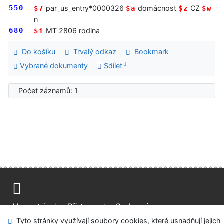
550
par_us_entry*0000326
domácnost
CZ
$7
$a
$z
$w
n
680
MT 2806 rodina
$i
Do košíku
Trvalý odkaz
Bookmark
Vybrané dokumenty
Sdílet
Počet záznamů: 1
Mapa stránek
Přístupnost
Soukromí
Modul OpenSearch
Napište nám
Nastavení cookies
Tyto stránky využívají soubory cookies, které usnadňují jejich