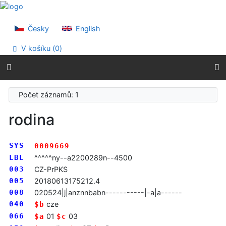
Přejít na obsah
Přejít na menu
Prohlášení o webové přístupnosti
Česky
English
V košíku (
0
)
Počet záznamů: 1
rodina
SYS
0009669
LBL
^^^^^ny--a2200289n--4500
003
CZ-PrPKS
005
20180613175212.4
008
020524|j|anznnbabn-----------|-a|a------
040
cze
$b
066
01
03
$a
$c