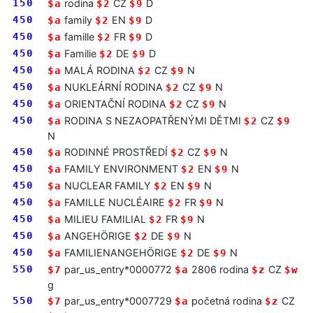
150
rodina
CZ
D
$a
$2
$9
450
family
EN
D
$a
$2
$9
450
famille
FR
D
$a
$2
$9
450
Familie
DE
D
$a
$2
$9
450
MALÁ RODINA
CZ
N
$a
$2
$9
450
NUKLEÁRNÍ RODINA
CZ
N
$a
$2
$9
450
ORIENTAČNÍ RODINA
CZ
N
$a
$2
$9
450
RODINA S NEZAOPATŘENÝMI DĚTMI
CZ
$a
$2
$9
N
450
RODINNÉ PROSTŘEDÍ
CZ
N
$a
$2
$9
450
FAMILY ENVIRONMENT
EN
N
$a
$2
$9
450
NUCLEAR FAMILY
EN
N
$a
$2
$9
450
FAMILLE NUCLÉAIRE
FR
N
$a
$2
$9
450
MILIEU FAMILIAL
FR
N
$a
$2
$9
450
ANGEHÖRIGE
DE
N
$a
$2
$9
450
FAMILIENANGEHÖRIGE
DE
N
$a
$2
$9
550
par_us_entry*0000772
2806 rodina
CZ
$7
$a
$z
$w
g
550
par_us_entry*0007729
početná rodina
CZ
$7
$a
$z