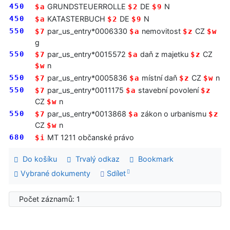
450
GRUNDSTEUERROLLE
DE
N
$a
$2
$9
450
KATASTERBUCH
DE
N
$a
$2
$9
550
par_us_entry*0006330
nemovitost
CZ
$7
$a
$z
$w
g
550
par_us_entry*0015572
daň z majetku
CZ
$7
$a
$z
n
$w
550
par_us_entry*0005836
místní daň
CZ
n
$7
$a
$z
$w
550
par_us_entry*0011175
stavební povolení
$7
$a
$z
CZ
n
$w
550
par_us_entry*0013868
zákon o urbanismu
$7
$a
$z
CZ
n
$w
680
MT 1211 občanské právo
$i
Do košíku
Trvalý odkaz
Bookmark
Vybrané dokumenty
Sdílet
Počet záznamů: 1