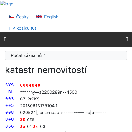
Přejít na obsah
Přejít na menu
Prohlášení o webové přístupnosti
Česky
English
V košíku (
0
)
Počet záznamů: 1
katastr nemovitostí
SYS
0004040
LBL
^^^^^ny--a2200289n--4500
003
CZ-PrPKS
005
20180613175104.1
008
020524|j|anznnbabn-----------|-a|a------
040
cze
$b
066
01
03
$a
$c