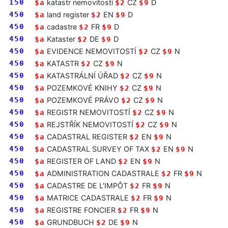
150
katastr nemovitostí
CZ
D
$a
$2
$9
450
land register
EN
D
$a
$2
$9
450
cadastre
FR
D
$a
$2
$9
450
Kataster
DE
D
$a
$2
$9
450
EVIDENCE NEMOVITOSTÍ
CZ
N
$a
$2
$9
450
KATASTR
CZ
N
$a
$2
$9
450
KATASTRÁLNÍ ÚŘAD
CZ
N
$a
$2
$9
450
POZEMKOVÉ KNIHY
CZ
N
$a
$2
$9
450
POZEMKOVÉ PRÁVO
CZ
N
$a
$2
$9
450
REGISTR NEMOVITOSTÍ
CZ
N
$a
$2
$9
450
REJSTŘÍK NEMOVITOSTÍ
CZ
N
$a
$2
$9
450
CADASTRAL REGISTER
EN
N
$a
$2
$9
450
CADASTRAL SURVEY OF TAX
EN
N
$a
$2
$9
450
REGISTER OF LAND
EN
N
$a
$2
$9
450
ADMINISTRATION CADASTRALE
FR
N
$a
$2
$9
450
CADASTRE DE L'IMPÔT
FR
N
$a
$2
$9
450
MATRICE CADASTRALE
FR
N
$a
$2
$9
450
REGISTRE FONCIER
FR
N
$a
$2
$9
450
GRUNDBUCH
DE
N
$a
$2
$9