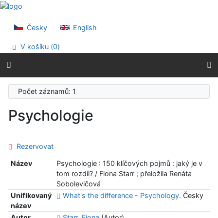
Přejít na obsah
Přejít na menu
Prohlášení o webové přístupnosti
Česky
English
V košíku (
0
)
Počet záznamů: 1
Psychologie
Rezervovat
Název
Psychologie : 150 klíčových pojmů : jaký je v
tom rozdíl? / Fiona Starr ; přeložila Renáta
Sobolevičová
Unifikovaný
What's the difference - Psychology.
Česky
název
Autor
Starr, Fiona
(Autor)