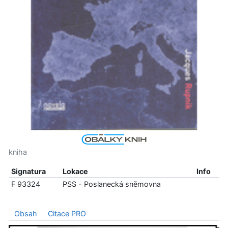
kniha
Signatura
Lokace
Info
F 93324
PSS - Poslanecká sněmovna
Obsah
Citace PRO