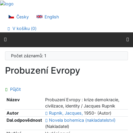
Přejít na obsah
Přejít na menu
Prohlášení o webové přístupnosti
Česky
English
V košíku (
0
)
Počet záznamů: 1
Probuzení Evropy
Půjčit
Název
Probuzení Evropy : krize demokracie,
civilizace, identity / Jacques Rupnik
Autor
Rupnik, Jacques,
1950- (Autor)
Dal.odpovědnost
Novela bohemica (nakladatelství)
(Nakladatel)