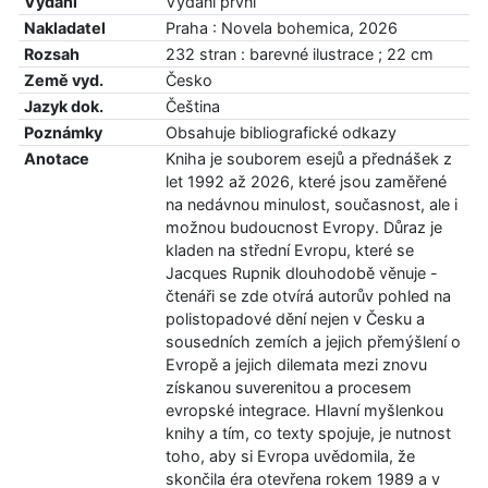
Vydání
Vydání první
Nakladatel
Praha : Novela bohemica, 2026
Rozsah
232 stran : barevné ilustrace ; 22 cm
Země vyd.
Česko
Jazyk dok.
Čeština
Poznámky
Obsahuje bibliografické odkazy
Anotace
Kniha je souborem esejů a přednášek z
let 1992 až 2026, které jsou zaměřené
na nedávnou minulost, současnost, ale i
možnou budoucnost Evropy. Důraz je
kladen na střední Evropu, které se
Jacques Rupnik dlouhodobě věnuje -
čtenáři se zde otvírá autorův pohled na
polistopadové dění nejen v Česku a
sousedních zemích a jejich přemýšlení o
Evropě a jejich dilemata mezi znovu
získanou suverenitou a procesem
evropské integrace. Hlavní myšlenkou
knihy a tím, co texty spojuje, je nutnost
toho, aby si Evropa uvědomila, že
skončila éra otevřena rokem 1989 a v