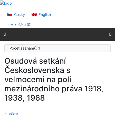
Přejít na obsah
Přejít na menu
Prohlášení o webové přístupnosti
Česky
English
V košíku (
0
)
Počet záznamů: 1
Osudová setkání
Československa s
velmocemi na poli
mezinárodního práva 1918,
1938, 1968
Půjčit