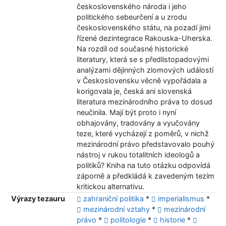
československého národa i jeho
politického sebeurčení a u zrodu
československého státu, na pozadí jimi
řízené dezintegrace Rakouska-Uherska.
Na rozdíl od současné historické
literatury, která se s předlistopadovými
analýzami dějinných zlomových událostí
v Československu věcně vypořádala a
korigovala je, česká ani slovenská
literatura mezinárodního práva to dosud
neučinila. Mají být proto i nyní
obhajovány, tradovány a vyučovány
teze, které vycházejí z poměrů, v nichž
mezinárodní právo představovalo pouhý
nástroj v rukou totalitních ideologů a
politiků? Kniha na tuto otázku odpovídá
záporně a předkládá k zavedeným tezím
kritickou alternativu.
Výrazy tezauru
zahraniční politika
*
imperialismus
*
mezinárodní vztahy
*
mezinárodní
právo
*
politologie
*
historie
*