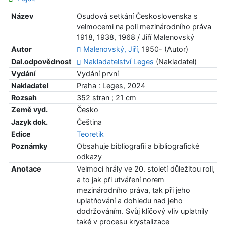
Název
Osudová setkání Československa s
velmocemi na poli mezinárodního práva
1918, 1938, 1968 / Jiří Malenovský
Autor
Malenovský, Jiří,
1950- (Autor)
Dal.odpovědnost
Nakladatelství Leges
(Nakladatel)
Vydání
Vydání první
Nakladatel
Praha : Leges, 2024
Rozsah
352 stran ; 21 cm
Země vyd.
Česko
Jazyk dok.
Čeština
Edice
Teoretik
Poznámky
Obsahuje bibliografii a bibliografické
odkazy
Anotace
Velmoci hrály ve 20. století důležitou roli,
a to jak při utváření norem
mezinárodního práva, tak při jeho
uplatňování a dohledu nad jeho
dodržováním. Svůj klíčový vliv uplatnily
také v procesu krystalizace