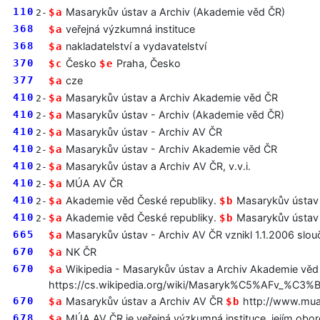
110
Masarykův ústav a Archiv (Akademie věd ČR)
$a
2-
368
veřejná výzkumná instituce
$a
368
nakladatelství a vydavatelství
$a
370
Česko
Praha, Česko
$c
$e
377
cze
$a
410
Masarykův ústav a Archiv Akademie věd ČR
$a
2-
410
Masarykův ústav - Archiv (Akademie věd ČR)
$a
2-
410
Masarykův ústav - Archiv AV ČR
$a
2-
410
Masarykův ústav - Archiv Akademie věd ČR
$a
2-
410
Masarykův ústav a Archiv AV ČR, v.v.i.
$a
2-
410
MÚA AV ČR
$a
2-
410
Akademie věd České republiky.
Masarykův ústav 
$a
$b
2-
410
Akademie věd České republiky.
Masarykův ústav 
$a
$b
2-
665
Masarykův ústav - Archiv AV ČR vznikl 1.1.2006 slo
$a
670
NK ČR
$a
670
Wikipedia - Masarykův ústav a Archiv Akademie věd
$a
https://cs.wikipedia.org/wiki/Masaryk%C5%AFv_%C
670
Masarykův ústav a Archiv AV ČR
http://www.mua
$a
$b
678
MÚA AV ČR je veřejná výzkumná instituce, jejím obo
$a