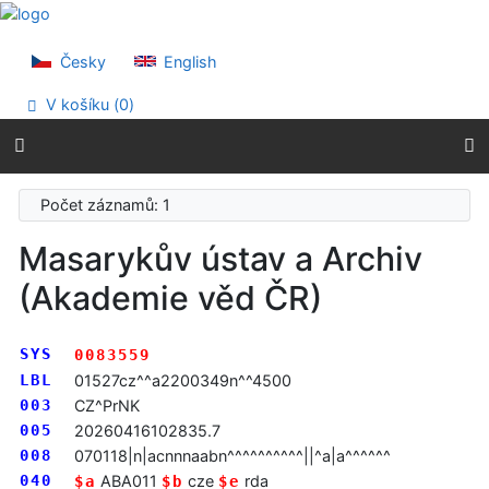
Přejít na obsah
Přejít na menu
Prohlášení o webové přístupnosti
Česky
English
V košíku (
0
)
Počet záznamů: 1
Masarykův ústav a Archiv
(Akademie věd ČR)
SYS
0083559
LBL
01527cz^^a2200349n^^4500
003
CZ^PrNK
005
20260416102835.7
008
070118|n|acnnnaabn^^^^^^^^^^||^a|a^^^^^^
040
ABA011
cze
rda
$a
$b
$e