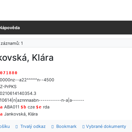
Nápověda
 záznamů: 1
ovská, Klára
071880
0000nz--a22^^^^^n--4500
Z-PrPKS
0210614140354.3
10614|n|aznnnaabn-----------n-a|a------
ABA011
cze
rda
a
$b
$e
Jankovská, Klára
a
šíku
Trvalý odkaz
Bookmark
Vybrané dokumenty