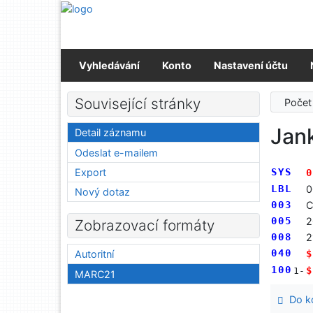
Přejít na obsah
Přejít na menu
Prohlášení o webové přístupnosti
Vyhledávání
Konto
Nastavení účtu
Související stránky
Počet
Jank
Detail záznamu
Odeslat e-mailem
Export
SYS
0
LBL
0
Nový dotaz
003
C
005
2
Zobrazovací formáty
008
2
040
$
Autoritní
100
$
1-
MARC21
Do ko