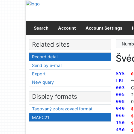
Go to content
Go to menu
Accessibility declaration
Search
Account
Account Settings
Related sites
Numbe
Švé
Record detail
Send by e-mail
Export
SYS
0
LBL
^
New query
003
C
005
2
Display formats
008
0
040
$
Tagovaný zobrazovací formát
066
$
MARC21
150
$
450
$