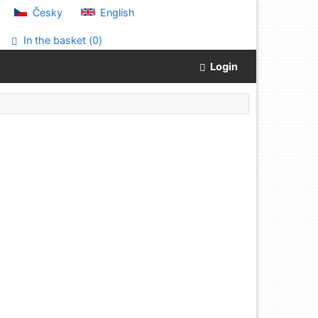
Česky
English
In the basket (
0
)
Login