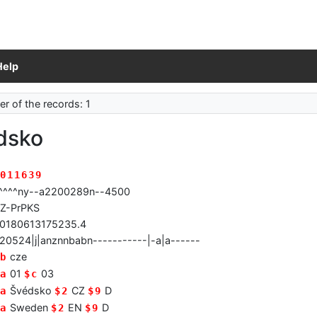
Help
r of the records: 1
dsko
011639
^^^^ny--a2200289n--4500
Z-PrPKS
0180613175235.4
20524|j|anznnbabn-----------|-a|a------
cze
b
01
03
a
$c
Švédsko
CZ
D
a
$2
$9
Sweden
EN
D
a
$2
$9