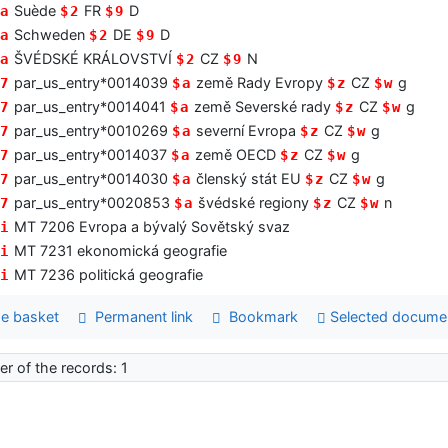
Suède
FR
D
a
$2
$9
Schweden
DE
D
a
$2
$9
ŠVÉDSKÉ KRÁLOVSTVÍ
CZ
N
a
$2
$9
par_us_entry*0014039
země Rady Evropy
CZ
g
7
$a
$z
$w
par_us_entry*0014041
země Severské rady
CZ
g
7
$a
$z
$w
par_us_entry*0010269
severní Evropa
CZ
g
7
$a
$z
$w
par_us_entry*0014037
země OECD
CZ
g
7
$a
$z
$w
par_us_entry*0014030
členský stát EU
CZ
g
7
$a
$z
$w
par_us_entry*0020853
švédské regiony
CZ
n
7
$a
$z
$w
MT 7206 Evropa a bývalý Sovětský svaz
i
MT 7231 ekonomická geografie
i
MT 7236 politická geografie
i
e basket
Permanent link
Bookmark
Selected docume
r of the records: 1