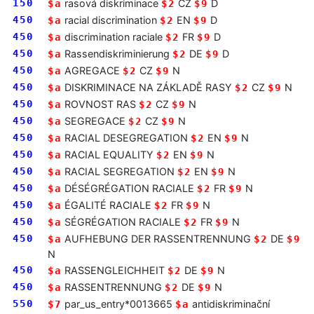
150
rasová diskriminace
CZ
D
$a
$2
$9
450
racial discrimination
EN
D
$a
$2
$9
450
discrimination raciale
FR
D
$a
$2
$9
450
Rassendiskriminierung
DE
D
$a
$2
$9
450
AGREGACE
CZ
N
$a
$2
$9
450
DISKRIMINACE NA ZÁKLADĚ RASY
CZ
N
$a
$2
$9
450
ROVNOST RAS
CZ
N
$a
$2
$9
450
SEGREGACE
CZ
N
$a
$2
$9
450
RACIAL DESEGREGATION
EN
N
$a
$2
$9
450
RACIAL EQUALITY
EN
N
$a
$2
$9
450
RACIAL SEGREGATION
EN
N
$a
$2
$9
450
DÉSÉGRÉGATION RACIALE
FR
N
$a
$2
$9
450
ÉGALITÉ RACIALE
FR
N
$a
$2
$9
450
SÉGRÉGATION RACIALE
FR
N
$a
$2
$9
450
AUFHEBUNG DER RASSENTRENNUNG
DE
$a
$2
$9
N
450
RASSENGLEICHHEIT
DE
N
$a
$2
$9
450
RASSENTRENNUNG
DE
N
$a
$2
$9
550
par_us_entry*0013665
antidiskriminační
$7
$a