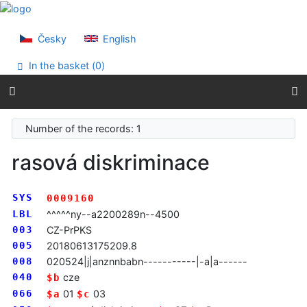
Go to content
Go to menu
Accessibility declaration
Česky
English
In the basket (
0
)
Number of the records: 1
rasová diskriminace
SYS
0009160
LBL
^^^^^ny--a2200289n--4500
003
CZ-PrPKS
005
20180613175209.8
008
020524|j|anznnbabn-----------|-a|a------
040
cze
$b
066
01
03
$a
$c