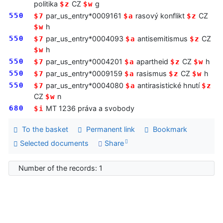
politika
CZ
g
$z
$w
550
par_us_entry*0009161
rasový konflikt
CZ
$7
$a
$z
h
$w
550
par_us_entry*0004093
antisemitismus
CZ
$7
$a
$z
h
$w
550
par_us_entry*0004201
apartheid
CZ
h
$7
$a
$z
$w
550
par_us_entry*0009159
rasismus
CZ
h
$7
$a
$z
$w
550
par_us_entry*0004080
antirasistické hnutí
$7
$a
$z
CZ
n
$w
680
MT 1236 práva a svobody
$i
To the basket
Permanent link
Bookmark
Selected documents
Share
Number of the records: 1