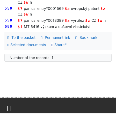
CZ
h
$w
550
par_us_entry*0001569
evropský patent
$7
$a
$z
CZ
h
$w
550
par_us_entry*0013389
vynález
CZ
n
$7
$a
$z
$w
680
MT 6416 výzkum a duševní vlastnictví
$i
To the basket
Permanent link
Bookmark
Selected documents
Share
Number of the records: 1