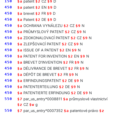
150
patent
CZ
D
$a
$2
$9
450
patent
EN
D
$a
$2
$9
450
brevet
FR
D
$a
$2
$9
450
Patent
DE
D
$a
$2
$9
450
OCHRANA VYNÁLEZU
CZ
N
$a
$2
$9
450
PRŮMYSLOVÝ PATENT
CZ
N
$a
$2
$9
450
ZDOKONALOVACÍ PATENT
CZ
N
$a
$2
$9
450
ZLEPŠOVACÍ PATENT
CZ
N
$a
$2
$9
450
ISSUE OF A PATENT
EN
N
$a
$2
$9
450
PATENT FOR INVENTION
EN
N
$a
$2
$9
450
BREVET D'INVENTION
FR
N
$a
$2
$9
450
DÉLIVRANCE DE BREVET
FR
N
$a
$2
$9
450
DÉPÔT DE BREVET
FR
N
$a
$2
$9
450
ERFINDUNGSPATENT
DE
N
$a
$2
$9
450
PATENTERTEILUNG
DE
N
$a
$2
$9
450
PATENTIERTE ERFINDUNG
DE
N
$a
$2
$9
550
par_us_entry*0008811
průmyslové vlastnictví
$7
$a
CZ
g
$z
$w
550
par_us_entry*0007352
patentové právo
$7
$a
$z