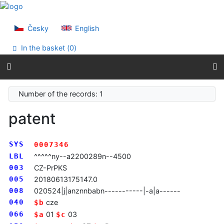
Go to content
Go to menu
Accessibility declaration
Česky
English
In the basket (
0
)
Number of the records: 1
patent
SYS
0007346
LBL
^^^^^ny--a2200289n--4500
003
CZ-PrPKS
005
20180613175147.0
008
020524|j|anznnbabn-----------|-a|a------
040
cze
$b
066
01
03
$a
$c