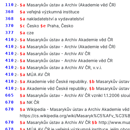
110
Masarykův ústav a Archiv (Akademie věd ČR)
$a
2-
368
veřejná výzkumná instituce
$a
368
nakladatelství a vydavatelství
$a
370
Česko
Praha, Česko
$c
$e
377
cze
$a
410
Masarykův ústav a Archiv Akademie věd ČR
$a
2-
410
Masarykův ústav - Archiv (Akademie věd ČR)
$a
2-
410
Masarykův ústav - Archiv AV ČR
$a
2-
410
Masarykův ústav - Archiv Akademie věd ČR
$a
2-
410
Masarykův ústav a Archiv AV ČR, v.v.i.
$a
2-
410
MÚA AV ČR
$a
2-
410
Akademie věd České republiky.
Masarykův ústav 
$a
$b
2-
410
Akademie věd České republiky.
Masarykův ústav 
$a
$b
2-
665
Masarykův ústav - Archiv AV ČR vznikl 1.1.2006 slo
$a
670
NK ČR
$a
670
Wikipedia - Masarykův ústav a Archiv Akademie věd
$a
https://cs.wikipedia.org/wiki/Masaryk%C5%AFv_%C
670
Masarykův ústav a Archiv AV ČR
http://www.mua
$a
$b
678
MÚA AV ČR je veřejná výzkumná instituce, jejím obo
$a