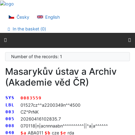
Go to content
Go to menu
Accessibility declaration
Česky
English
In the basket (
0
)
Number of the records: 1
Masarykův ústav a Archiv
(Akademie věd ČR)
SYS
0083559
LBL
01527cz^^a2200349n^^4500
003
CZ^PrNK
005
20260416102835.7
008
070118|n|acnnnaabn^^^^^^^^^^||^a|a^^^^^^
040
ABA011
cze
rda
$a
$b
$e