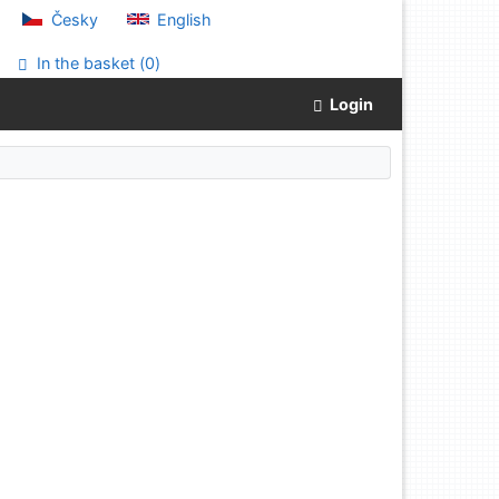
Česky
English
In the basket (
0
)
Login