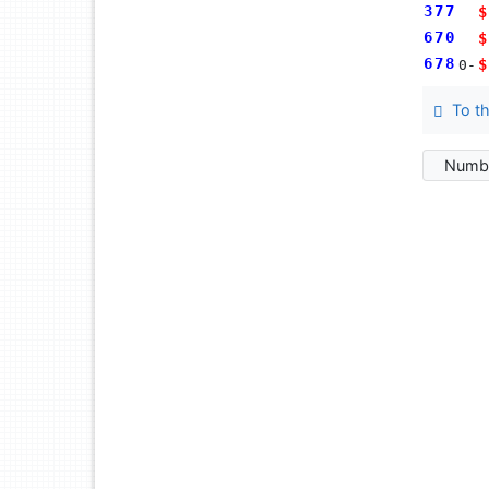
377
$
670
$
678
$
0-
To th
Numbe