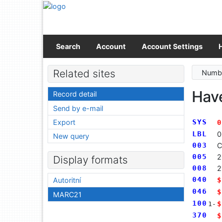
Go to content
Go to menu
Accessibility declaration
Search
Account
Account Settings
Related sites
Numbe
Have
Record detail
Send by e-mail
Export
SYS
0
LBL
0
New query
003
C
005
2
Display formats
008
2
040
$
Autoritní
046
$
MARC21
100
$
1-
370
$