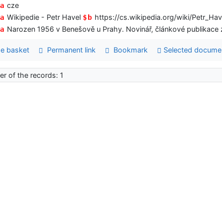
cze
a
Wikipedie - Petr Havel
https://cs.wikipedia.org/wiki/Petr_Hav
a
$b
Narozen 1956 v Benešově u Prahy. Novinář, článkové publikace z 
a
e basket
Permanent link
Bookmark
Selected docume
r of the records: 1