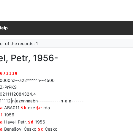
Help
r of the records: 1
l, Petr, 1956-
073139
0000nz--a22^^^^^n--4500
Z-PrPKS
0211112084324.4
11112|n|aznnnaabn-----------n-a|a------
ABA011
cze
rda
a
$b
$e
1956
f
Havel, Petr,
1956-
a
$d
Benešov, Česko
Česko
a
$c