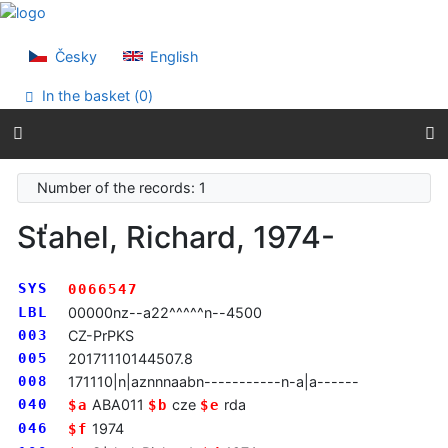
Go to content
Go to menu
Accessibility declaration
Česky
English
In the basket (
0
)
Number of the records: 1
Sťahel, Richard, 1974-
SYS
0066547
LBL
00000nz--a22^^^^^n--4500
003
CZ-PrPKS
005
20171110144507.8
008
171110|n|aznnnaabn-----------n-a|a------
040
ABA011
cze
rda
$a
$b
$e
046
1974
$f