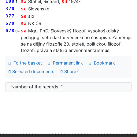
100
Sťahel, Richard,
1974-
$a
$d
1-
370
Slovensko
$c
377
slo
$a
670
NK ČR
$a
678
Mgr., PhD. Slovenský filozof, vysokoškolský
$a
0-
pedagog, šéfredaktor vědeckého časopisu. Zaměřuje
se na dějiny filozofie 20. století, politickou filozofii,
filozofii práva a státu a environmentalismus.
To the basket
Permanent link
Bookmark
Selected documents
Share
Number of the records: 1