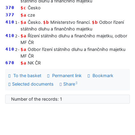
státního dluhu a finančního majetku
370
Česko
$c
377
cze
$a
410
Česko.
Ministerstvo financí.
Odbor řízení
$a
$b
$b
1-
státního dluhu a finančního majetku
410
Řízení státního dluhu a finančního majetku, odbor
$a
2-
MF ČR
410
Odbor řízení státního dluhu a finančního majetku
$a
2-
MF ČR
670
NK ČR
$a
To the basket
Permanent link
Bookmark
Selected documents
Share
Number of the records: 1