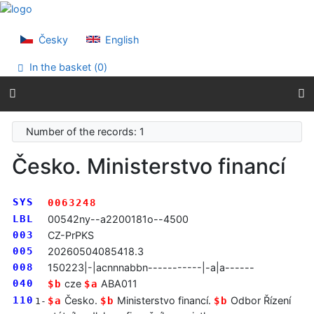
Go to content
Go to menu
Accessibility declaration
Česky
English
In the basket (
0
)
Number of the records: 1
Česko. Ministerstvo financí
SYS
0063248
LBL
00542ny--a2200181o--4500
003
CZ-PrPKS
005
20260504085418.3
008
150223|-|acnnnabbn-----------|-a|a------
040
cze
ABA011
$b
$a
110
Česko.
Ministerstvo financí.
Odbor Řízení
$a
$b
$b
1-