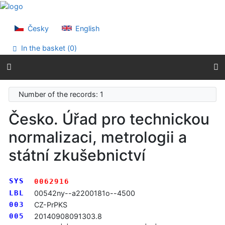
Go to content
Go to menu
Accessibility declaration
Česky
English
In the basket (
0
)
Number of the records: 1
Česko. Úřad pro technickou
normalizaci, metrologii a
státní zkušebnictví
SYS
0062916
LBL
00542ny--a2200181o--4500
003
CZ-PrPKS
005
20140908091303.8