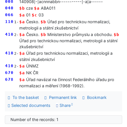
008
140908|-|acnnnabbn-----------|-a|a------
040
cze
ABA011
$b
$a
066
01
03
$a
$c
110
Česko.
Úřad pro technickou normalizaci,
$a
$b
1-
metrologii a státní zkušebnictví
410
Česko.
Ministerstvo průmyslu a obchodu.
$a
$b
$b
2-
Úřad pro technickou normalizaci, metrologii a státní
zkušebnictví
410
Úřad pro technickou normalizaci, metrologii a
$a
2-
státní zkušebnictví
410
ÚNMZ
$a
2-
670
NK ČR
$a
678
Úřad navázal na činnost Federálního úřadu pro
$a
normalizaci a měření (1968-1992).
To the basket
Permanent link
Bookmark
Selected documents
Share
Number of the records: 1