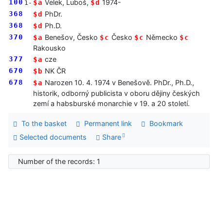
100
Velek, Luboš,
1974-
$a
$d
1-
368
PhDr.
$d
368
Ph.D.
$d
370
Benešov, Česko
Česko
Německo
$a
$c
$c
$c
Rakousko
377
cze
$a
670
NK ČR
$b
678
Narozen 10. 4. 1974 v Benešově. PhDr., Ph.D.,
$a
historik, odborný publicista v oboru dějiny českých
zemí a habsburské monarchie v 19. a 20 století.
To the basket
Permanent link
Bookmark
Selected documents
Share
Number of the records: 1