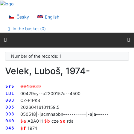
Go to content
Go to menu
Accessibility declaration
Česky
English
In the basket (
0
)
Number of the records: 1
Velek, Luboš, 1974-
SYS
0046039
LBL
00429ny--a2200157o--4500
003
CZ-PrPKS
005
20260416101159.5
008
050518|-|acnnnabbn-----------|-a|a------
040
ABA011
cze
rda
$a
$b
$e
046
1974
$f