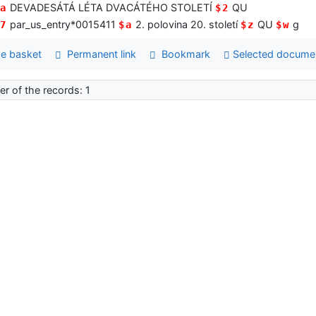
DEVADESÁTÁ LÉTA DVACÁTÉHO STOLETÍ
QU
a
$2
par_us_entry*0015411
2. polovina 20. století
QU
g
7
$a
$z
$w
e basket
Permanent link
Bookmark
Selected docume
r of the records: 1