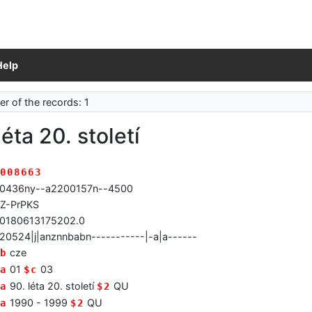
Help
r of the records: 1
léta 20. století
008663
0436ny--a2200157n--4500
Z-PrPKS
0180613175202.0
20524|j|anznnbabn-----------|-a|a------
cze
b
01
03
a
$c
90. léta 20. století
QU
a
$2
1990 - 1999
QU
a
$2