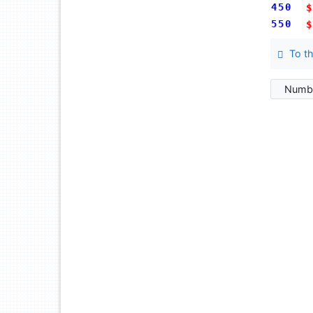
450
$
550
$
To th
Numbe