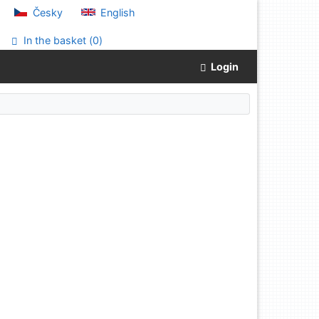
Česky
English
In the basket (
0
)
Login