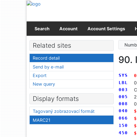
Go to content
Go to menu
Accessibility declaration
Search
Account
Account Settings
Related sites
Numbe
90. 
Record detail
Send by e-mail
Export
SYS
0
LBL
0
New query
003
C
005
2
Display formats
008
0
040
$
Tagovaný zobrazovací formát
066
$
MARC21
150
$
450
$