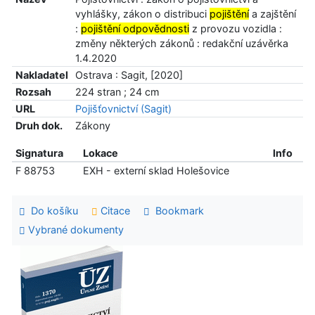
vyhlášky, zákon o distribuci
pojištění
a zajštění
:
pojištění odpovědnosti
z provozu vozidla :
změny některých zákonů : redakční uzávěrka
1.4.2020
Nakladatel
Ostrava : Sagit, [2020]
Rozsah
224 stran ; 24 cm
URL
Pojišťovnictví (Sagit)
Druh dok.
Zákony
Signatura
Lokace
Info
F 88753
EXH - externí sklad Holešovice
Do košíku
Citace
Bookmark
Vybrané dokumenty