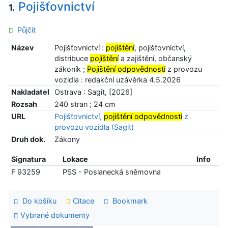
Pojišťovnictví
1.
Půjčit
Název
Pojišťovnictví :
pojištění
, pojišťovnictví,
distribuce
pojištění
a zajištění, občanský
zákoník ;
Pojištění odpovědnosti
z provozu
vozidla : redakční uzávěrka 4.5.2026
Nakladatel
Ostrava : Sagit, [2026]
Rozsah
240 stran ; 24 cm
URL
Pojišťovnictví,
pojištění odpovědnosti
z
provozu vozidla (Sagit)
Druh dok.
Zákony
Signatura
Lokace
Info
F 93259
PSS - Poslanecká sněmovna
Do košíku
Citace
Bookmark
Vybrané dokumenty