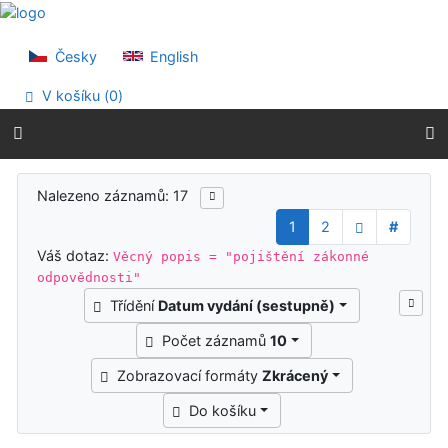
Přejít na obsah
Přejít na menu
Prohlášení o webové přístupnosti
Česky
English
V košíku (
0
)
Výsledky vyhledávání
Nalezeno záznamů: 17
1
2
#
Váš dotaz:
Věcný popis = "pojištění zákonné
odpovědnosti"
Třídění
Datum vydání (sestupně)
Počet záznamů
10
Zobrazovací formáty
Zkrácený
Do košíku