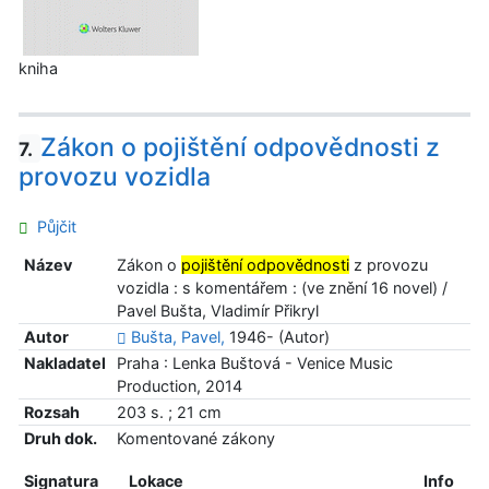
kniha
Zákon o pojištění odpovědnosti z
7.
provozu vozidla
Půjčit
Název
Zákon o
pojištění odpovědnosti
z provozu
vozidla : s komentářem : (ve znění 16 novel) /
Pavel Bušta, Vladimír Přikryl
Autor
Bušta, Pavel,
1946- (Autor)
Nakladatel
Praha : Lenka Buštová - Venice Music
Production, 2014
Rozsah
203 s. ; 21 cm
Druh dok.
Komentované zákony
Signatura
Lokace
Info