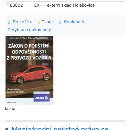
F 83802
EXH - externí sklad Holešovice
Do košíku
Citace
Bookmark
Vybrané dokumenty
kniha
Mezinárodní pojistné právo se
8.