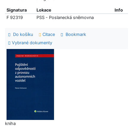
Signatura
Lokace
Info
F 92319
PSS - Poslanecká sněmovna
Do košíku
Citace
Bookmark
Vybrané dokumenty
kniha