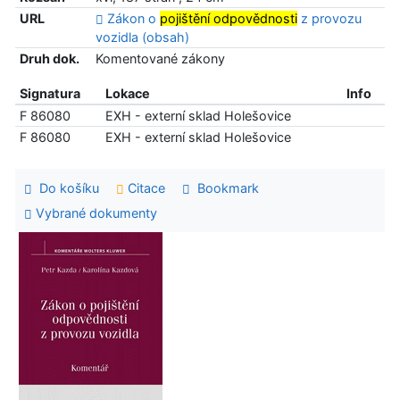
URL
Zákon o
pojištění odpovědnosti
z provozu
vozidla (obsah)
Druh dok.
Komentované zákony
Signatura
Lokace
Info
F 86080
EXH - externí sklad Holešovice
F 86080
EXH - externí sklad Holešovice
Do košíku
Citace
Bookmark
Vybrané dokumenty