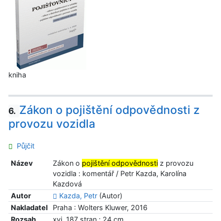
kniha
Zákon o pojištění odpovědnosti z
6.
provozu vozidla
Půjčit
Název
Zákon o
pojištění odpovědnosti
z provozu
vozidla : komentář / Petr Kazda, Karolína
Kazdová
Autor
Kazda, Petr
(Autor)
Nakladatel
Praha : Wolters Kluwer, 2016
Rozsah
xvi, 187 stran ; 24 cm