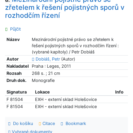
zřetelem k řešení pojistných sporů v
rozhodčím řízení
Půjčit
Název
Mezinárodní pojistné právo se zřetelem k
řešení pojistných sporů v rozhodčím řízení :
(vybrané kapitoly) / Petr Dobiáš
Autor
Dobiáš, Petr
(Autor)
Nakladatel
Praha : Leges, 2011
Rozsah
268 s. ; 21 cm
Druh dok.
Monografie
Signatura
Lokace
Info
F 81504
EXH - externí sklad Holešovice
F 81504
EXH - externí sklad Holešovice
Do košíku
Citace
Bookmark
Vybrané dokumenty