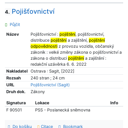
Pojišťovnictví
4.
Půjčit
Název
Pojišťovnictví :
pojištění
, pojišťovnictví,
distribuce
pojištění
a zajištění,
pojištění
odpovědnosti
z provozu vozidla, občanský
zákoník : velké změny zákona o pojišťovnictví a
zákona o distribuci
pojištění
a zajištění :
redakční uzávěrka 6. 6. 2022
Nakladatel
Ostrava : Sagit, [2022]
Rozsah
240 stran ; 24 cm
URL
Pojišťovnictví (Sagit)
Druh dok.
Zákony
Signatura
Lokace
Info
F 90501
PSS - Poslanecká sněmovna
Do košíku
Citace
Bookmark