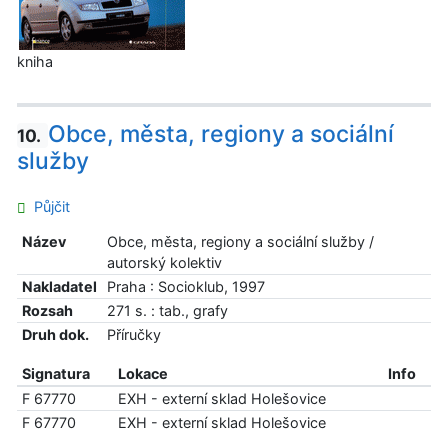
kniha
Obce, města, regiony a sociální
10.
služby
Půjčit
Název
Obce, města, regiony a sociální služby /
autorský kolektiv
Nakladatel
Praha : Socioklub, 1997
Rozsah
271 s. : tab., grafy
Druh dok.
Příručky
Signatura
Lokace
Info
F 67770
EXH - externí sklad Holešovice
F 67770
EXH - externí sklad Holešovice