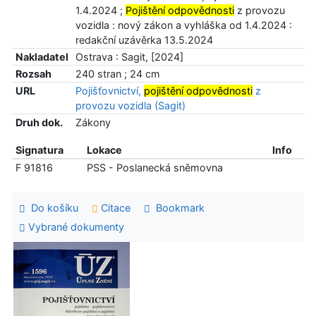
1.4.2024 ;
Pojištění odpovědnosti
z provozu
vozidla : nový zákon a vyhláška od 1.4.2024 :
redakční uzávěrka 13.5.2024
Nakladatel
Ostrava : Sagit, [2024]
Rozsah
240 stran ; 24 cm
URL
Pojišťovnictví,
pojištění odpovědnosti
z
provozu vozidla (Sagit)
Druh dok.
Zákony
Signatura
Lokace
Info
F 91816
PSS - Poslanecká sněmovna
Do košíku
Citace
Bookmark
Vybrané dokumenty