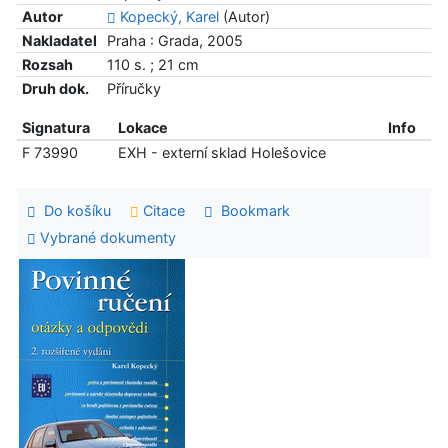
Autor
Kopecký, Karel
(Autor)
Nakladatel
Praha : Grada, 2005
Rozsah
110 s. ; 21 cm
Druh dok.
Příručky
Signatura
Lokace
Info
F 73990
EXH - externí sklad Holešovice
Do košíku
Citace
Bookmark
Vybrané dokumenty