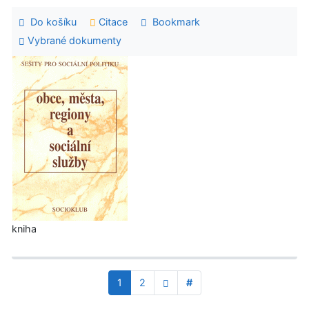
Do košíku
Citace
Bookmark
Vybrané dokumenty
kniha
1
2
#