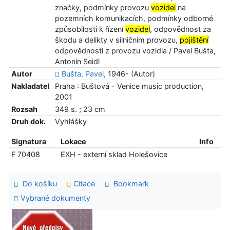
značky, podmínky provozu
vozidel
na
pozemních komunikacích, podmínky odborné
způsobilosti k řízení
vozidel
, odpovědnost za
škodu a delikty v silničním provozu,
pojištění
odpovědnosti z provozu vozidla / Pavel Bušta,
Antonín Seidl
Autor
Bušta, Pavel,
1946- (Autor)
Nakladatel
Praha : Buštová - Venice music production,
2001
Rozsah
349 s. ; 23 cm
Druh dok.
Vyhlášky
Signatura
Lokace
Info
F 70408
EXH - externí sklad Holešovice
Do košíku
Citace
Bookmark
Vybrané dokumenty