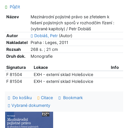
Půjčit
Název
Mezinárodní pojistné právo se zřetelem k
řešení pojistných sporů v rozhodčím řízení :
(vybrané kapitoly) / Petr Dobiáš
Autor
Dobiáš, Petr
(Autor)
Nakladatel
Praha : Leges, 2011
Rozsah
268 s. ; 21 cm
Druh dok.
Monografie
Signatura
Lokace
Info
F 81504
EXH - externí sklad Holešovice
F 81504
EXH - externí sklad Holešovice
Do košíku
Citace
Bookmark
Vybrané dokumenty