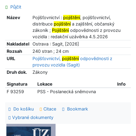
Půjčit
Název
Pojišťovnictví :
pojištění
, pojišťovnictví,
distribuce
pojištění
a zajištění, občanský
zákoník ;
Pojištění
odpovědnosti z provozu
vozidla : redakční uzávěrka 4.5.2026
Nakladatel
Ostrava : Sagit, [2026]
Rozsah
240 stran ; 24 cm
URL
Pojišťovnictví,
pojištění
odpovědnosti z
provozu vozidla (Sagit)
Druh dok.
Zákony
Signatura
Lokace
Info
F 93259
PSS - Poslanecká sněmovna
Do košíku
Citace
Bookmark
Vybrané dokumenty