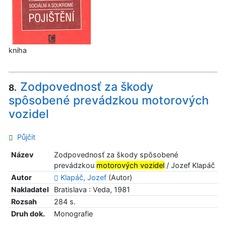
kniha
Zodpovednosť za škody
8.
spôsobené prevádzkou motorových
vozidel
Půjčit
Název
Zodpovednosť za škody spôsobené
prevádzkou
motorových vozidel
/ Jozef Klapáč
Autor
Klapáč, Jozef
(Autor)
Nakladatel
Bratislava : Veda, 1981
Rozsah
284 s.
Druh dok.
Monografie