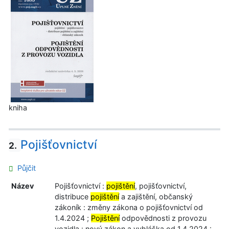
kniha
Pojišťovnictví
2.
Půjčit
Název
Pojišťovnictví :
pojištění
, pojišťovnictví,
distribuce
pojištění
a zajištění, občanský
zákoník : změny zákona o pojišťovnictví od
1.4.2024 ;
Pojištění
odpovědnosti z provozu
vozidla : nový zákon a vyhláška od 1.4.2024 :