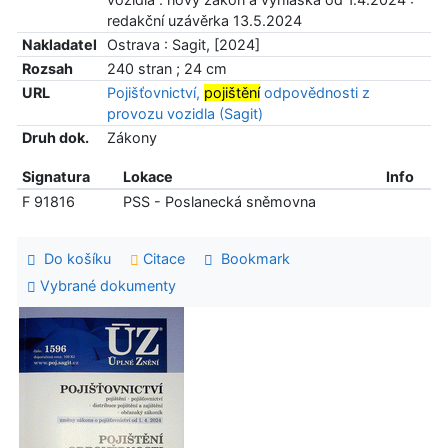
redakční uzávěrka 13.5.2024
Nakladatel
Ostrava : Sagit, [2024]
Rozsah
240 stran ; 24 cm
URL
Pojišťovnictví,
pojištění
odpovědnosti z
provozu vozidla (Sagit)
Druh dok.
Zákony
Signatura
Lokace
Info
F 91816
PSS - Poslanecká sněmovna
Do košíku
Citace
Bookmark
Vybrané dokumenty