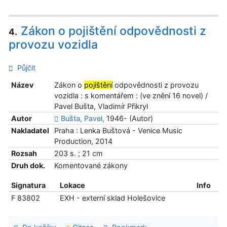
Zákon o pojištění odpovědnosti z
4.
provozu vozidla
Půjčit
Název
Zákon o
pojištění
odpovědnosti z provozu
vozidla : s komentářem : (ve znění 16 novel) /
Pavel Bušta, Vladimír Přikryl
Autor
Bušta, Pavel,
1946- (Autor)
Nakladatel
Praha : Lenka Buštová - Venice Music
Production, 2014
Rozsah
203 s. ; 21 cm
Druh dok.
Komentované zákony
Signatura
Lokace
Info
F 83802
EXH - externí sklad Holešovice