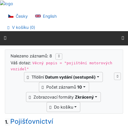
Přejít na obsah
Přejít na menu
Prohlášení o webové přístupnosti
Česky
English
V košíku (
0
)
Výsledky vyhledávání
Nalezeno záznamů: 8
Váš dotaz:
Věcný popis = "pojištění motorových
vozidel"
Třídění
Datum vydání (sestupně)
Počet záznamů
10
Zobrazovací formáty
Zkrácený
Do košíku
Pojišťovnictví
1.