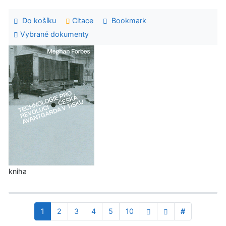
Do košíku
Citace
Bookmark
Vybrané dokumenty
kniha
1
2
3
4
5
10
#