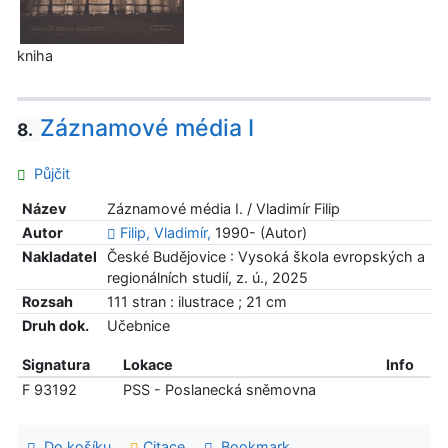
kniha
Záznamové média I
8.
Půjčit
Název
Záznamové média I. / Vladimír Filip
Autor
Filip, Vladimír,
1990- (Autor)
Nakladatel
České Budějovice : Vysoká škola evropských a
regionálních studií, z. ú., 2025
Rozsah
111 stran : ilustrace ; 21 cm
Druh dok.
Učebnice
Signatura
Lokace
Info
F 93192
PSS - Poslanecká sněmovna
Do košíku
Citace
Bookmark