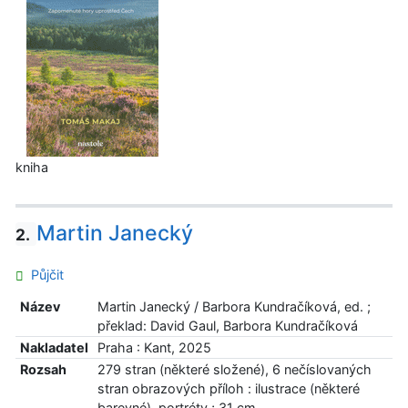
kniha
Martin Janecký
2.
Půjčit
Název
Martin Janecký / Barbora Kundračíková, ed. ;
překlad: David Gaul, Barbora Kundračíková
Nakladatel
Praha : Kant, 2025
Rozsah
279 stran (některé složené), 6 nečíslovaných
stran obrazových příloh : ilustrace (některé
barevné), portréty ; 31 cm