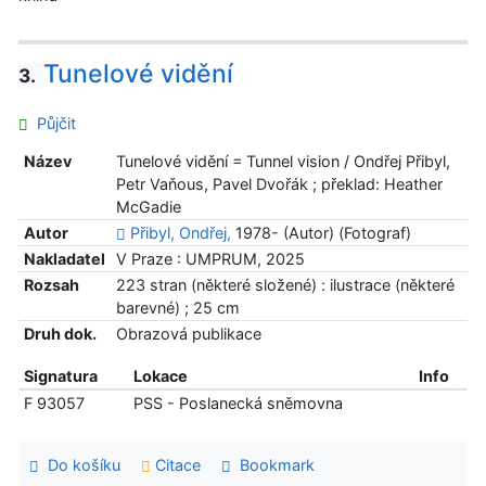
Tunelové vidění
3.
Půjčit
Název
Tunelové vidění = Tunnel vision / Ondřej Přibyl,
Petr Vaňous, Pavel Dvořák ; překlad: Heather
McGadie
Autor
Přibyl, Ondřej,
1978- (Autor) (Fotograf)
Nakladatel
V Praze : UMPRUM, 2025
Rozsah
223 stran (některé složené) : ilustrace (některé
barevné) ; 25 cm
Druh dok.
Obrazová publikace
Signatura
Lokace
Info
F 93057
PSS - Poslanecká sněmovna
Do košíku
Citace
Bookmark