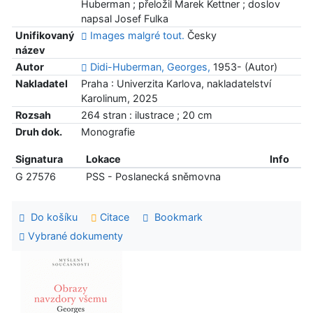
Huberman ; přeložil Marek Kettner ; doslov
napsal Josef Fulka
Unifikovaný
Images malgré tout.
Česky
název
Autor
Didi-Huberman, Georges,
1953- (Autor)
Nakladatel
Praha : Univerzita Karlova, nakladatelství
Karolinum, 2025
Rozsah
264 stran : ilustrace ; 20 cm
Druh dok.
Monografie
Signatura
Lokace
Info
G 27576
PSS - Poslanecká sněmovna
Do košíku
Citace
Bookmark
Vybrané dokumenty