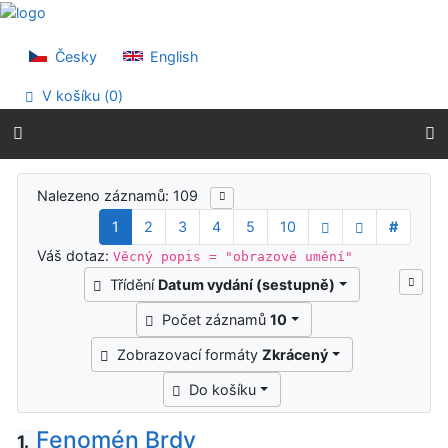
Přejít na obsah
Přejít na menu
Prohlášení o webové přístupnosti
Česky
English
V košíku (
0
)
Výsledky vyhledávání
Nalezeno záznamů: 109
1
2
3
4
5
10
#
Váš dotaz:
Věcný popis = "obrazové umění"
Třídění
Datum vydání (sestupně)
Počet záznamů
10
Zobrazovací formáty
Zkrácený
Do košíku
Fenomén Brdy
1.