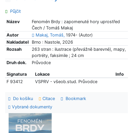
Půjčit
Název
Fenomén Brdy : zapomenuté hory uprostřed
Čech / Tomáš Makaj
Autor
Makaj, Tomáš,
1974- (Autor)
Nakladatel
Brno : Nastole, 2026
Rozsah
263 stran : ilustrace (převážně barevné), mapy,
portréty, faksimile ; 24 cm
Druh dok.
Průvodce
Signatura
Lokace
Info
F 93412
VSPRV - všeob.stud. Průvodce
Do košíku
Citace
Bookmark
Vybrané dokumenty