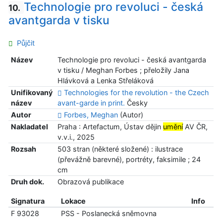
Technologie pro revoluci - česká
10.
avantgarda v tisku
Půjčit
Název
Technologie pro revoluci - česká avantgarda
v tisku / Meghan Forbes ; přeložily Jana
Hlávková a Lenka Střeláková
Unifikovaný
Technologies for the revolution - the Czech
název
avant-garde in print.
Česky
Autor
Forbes, Meghan
(Autor)
Nakladatel
Praha : Artefactum, Ústav dějin
umění
AV ČR,
v.v.i., 2025
Rozsah
503 stran (některé složené) : ilustrace
(převážně barevné), portréty, faksimile ; 24
cm
Druh dok.
Obrazová publikace
Signatura
Lokace
Info
F 93028
PSS - Poslanecká sněmovna