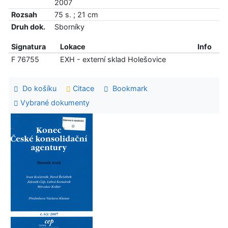
2007
Rozsah
75 s. ; 21 cm
Druh dok.
Sborníky
Signatura
Lokace
Info
F 76755
EXH - externí sklad Holešovice
Do košíku
Citace
Bookmark
Vybrané dokumenty