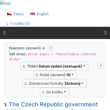
Přejít na obsah
Přejít na menu
Prohlášení o webové přístupnosti
Česky
English
V košíku (
0
)
Výsledky vyhledávání
Nalezeno záznamů: 4
Váš dotaz:
Věcný popis = "konsolidace státního
dluhu"
Třídění
Datum vydání (sestupně)
Počet záznamů
10
Zobrazovací formáty
Zkrácený
Do košíku
The Czech Republic government
1.