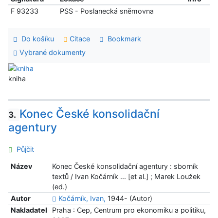
F 93233
PSS - Poslanecká sněmovna
Do košíku
Citace
Bookmark
Vybrané dokumenty
kniha
Konec České konsolidační
3.
agentury
Půjčit
Název
Konec České konsolidační agentury : sborník
textů / Ivan Kočárník ... [et al.] ; Marek Loužek
(ed.)
Autor
Kočárník, Ivan,
1944- (Autor)
Nakladatel
Praha : Cep, Centrum pro ekonomiku a politiku,