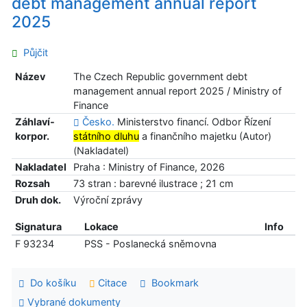
debt management annual report
2025
Půjčit
Název
The Czech Republic government debt
management annual report 2025 / Ministry of
Finance
Záhlaví-
Česko.
Ministerstvo financí. Odbor Řízení
korpor.
státního dluhu
a finančního majetku (Autor)
(Nakladatel)
Nakladatel
Praha : Ministry of Finance, 2026
Rozsah
73 stran : barevné ilustrace ; 21 cm
Druh dok.
Výroční zprávy
Signatura
Lokace
Info
F 93234
PSS - Poslanecká sněmovna
Do košíku
Citace
Bookmark
Vybrané dokumenty