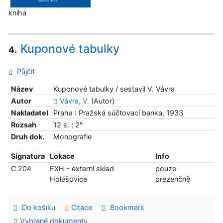
kniha
Kuponové tabulky
4.
Půjčit
Název
Kuponové tabulky / sestavil V. Vávra
Autor
Vávra, V.
(Autor)
Nakladatel
Praha : Pražská súčtovací banka, 1933
Rozsah
12 s. ; 2°
Druh dok.
Monografie
Signatura
Lokace
Info
C 204
EXH - externí sklad
pouze
Holešovice
prezenčně
Do košíku
Citace
Bookmark
Vybrané dokumenty