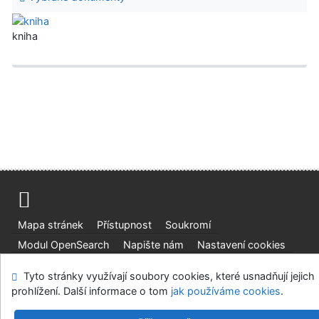
kniha
Mapa stránek
Přístupnost
Soukromí
Modul OpenSearch
Napište nám
Nastavení cookies
Tyto stránky využívají soubory cookies, které usnadňují jejich
Parlamentní knihovna České republiky
prohlížení. Další informace o tom
jak používáme cookies
.
©1993-2026
IPAC
v.4.8.63a
-
Cosmotron Bohemia, s.r.o.