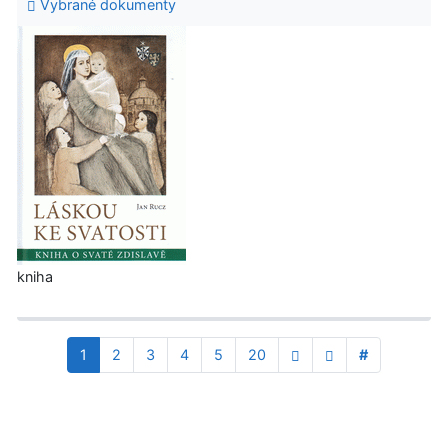
Vybrané dokumenty
kniha
1
2
3
4
5
20
#