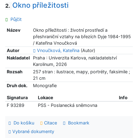
Okno příležitosti
2.
Půjčit
Název
Okno příležitosti : životní prostředí a
přeshraniční vztahy na březích Dyje 1984-1995
/ Kateřina Vnoučková
Autor
Vnoučková, Kateřina
(Autor)
Nakladatel
Praha : Univerzita Karlova, nakladatelství
Karolinum, 2026
Rozsah
257 stran : ilustrace, mapy, portréty, faksimile ;
21 cm
Druh dok.
Monografie
Signatura
Lokace
Info
F 93289
PSS - Poslanecká sněmovna
Do košíku
Citace
Bookmark
Vybrané dokumenty