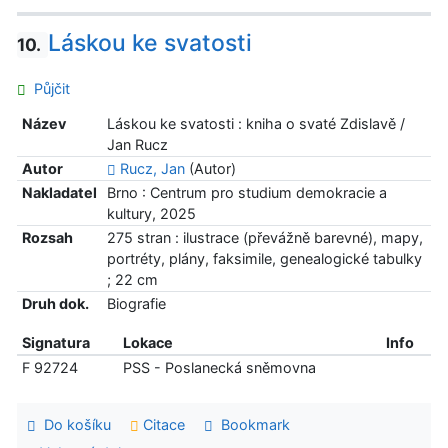
Láskou ke svatosti
10.
Půjčit
Název
Láskou ke svatosti : kniha o svaté Zdislavě /
Jan Rucz
Autor
Rucz, Jan
(Autor)
Nakladatel
Brno : Centrum pro studium demokracie a
kultury, 2025
Rozsah
275 stran : ilustrace (převážně barevné), mapy,
portréty, plány, faksimile, genealogické tabulky
; 22 cm
Druh dok.
Biografie
Signatura
Lokace
Info
F 92724
PSS - Poslanecká sněmovna
Do košíku
Citace
Bookmark