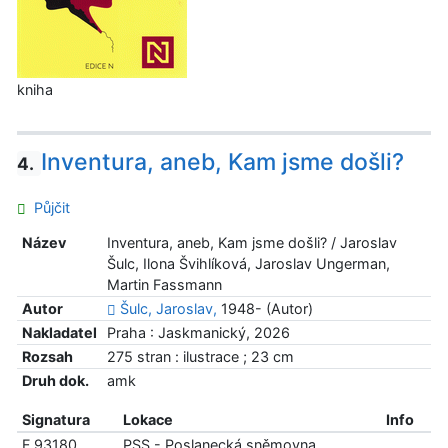
kniha
Inventura, aneb, Kam jsme došli?
4.
Půjčit
Název
Inventura, aneb, Kam jsme došli? / Jaroslav
Šulc, Ilona Švihlíková, Jaroslav Ungerman,
Martin Fassmann
Autor
Šulc, Jaroslav,
1948- (Autor)
Nakladatel
Praha : Jaskmanický, 2026
Rozsah
275 stran : ilustrace ; 23 cm
Druh dok.
amk
Signatura
Lokace
Info
F 93180
PSS - Poslanecká sněmovna