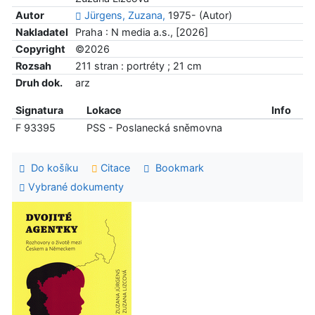
Autor
Jürgens, Zuzana,
1975- (Autor)
Nakladatel
Praha : N media a.s., [2026]
Copyright
©2026
Rozsah
211 stran : portréty ; 21 cm
Druh dok.
arz
Signatura
Lokace
Info
F 93395
PSS - Poslanecká sněmovna
Do košíku
Citace
Bookmark
Vybrané dokumenty