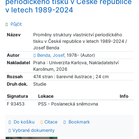
periodického tisku v České republice
v letech 1989-2024
Půjčit
Název
Proměny struktury vlastnictví periodického
tisku v České republice v letech 1989-2024 /
Josef Benda
Autor
Benda, Josef,
1978- (Autor)
Nakladatel
Praha : Univerzita Karlova, Nakladatelství
Karolinum, 2026
Rozsah
474 stran : barevné ilustrace ; 24 cm
Druh dok.
Studie
Signatura
Lokace
Info
F 93453
PSS - Poslanecká sněmovna
Do košíku
Citace
Bookmark
Vybrané dokumenty