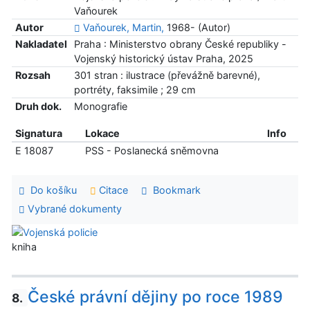
Vaňourek
Autor
Vaňourek, Martin,
1968- (Autor)
Nakladatel
Praha : Ministerstvo obrany České republiky -
Vojenský historický ústav Praha, 2025
Rozsah
301 stran : ilustrace (převážně barevné),
portréty, faksimile ; 29 cm
Druh dok.
Monografie
Signatura
Lokace
Info
E 18087
PSS - Poslanecká sněmovna
Do košíku
Citace
Bookmark
Vybrané dokumenty
kniha
České právní dějiny po roce 1989
8.