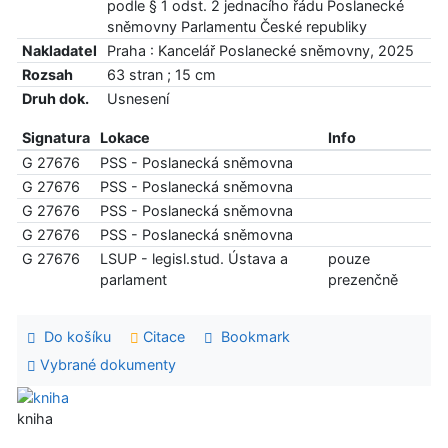
podle § 1 odst. 2 jednacího řádu Poslanecké
sněmovny Parlamentu České republiky
Nakladatel
Praha : Kancelář Poslanecké sněmovny, 2025
Rozsah
63 stran ; 15 cm
Druh dok.
Usnesení
Signatura
Lokace
Info
G 27676
PSS - Poslanecká sněmovna
G 27676
PSS - Poslanecká sněmovna
G 27676
PSS - Poslanecká sněmovna
G 27676
PSS - Poslanecká sněmovna
G 27676
LSUP - legisl.stud. Ústava a
pouze
parlament
prezenčně
Do košíku
Citace
Bookmark
Vybrané dokumenty
kniha