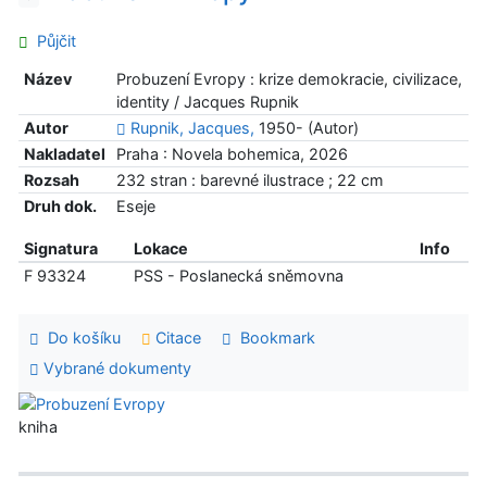
Půjčit
Název
Probuzení Evropy : krize demokracie, civilizace,
identity / Jacques Rupnik
Autor
Rupnik, Jacques,
1950- (Autor)
Nakladatel
Praha : Novela bohemica, 2026
Rozsah
232 stran : barevné ilustrace ; 22 cm
Druh dok.
Eseje
Signatura
Lokace
Info
F 93324
PSS - Poslanecká sněmovna
Do košíku
Citace
Bookmark
Vybrané dokumenty
kniha