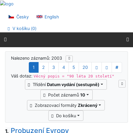
Přejít na obsah
Přejít na menu
Prohlášení o webové přístupnosti
Česky
English
V košíku (
0
)
Výsledky vyhledávání
Nalezeno záznamů: 2003
1
2
3
4
5
20
#
Váš dotaz:
Věcný popis = "90 léta 20 století"
Třídění
Datum vydání (sestupně)
Počet záznamů
10
Zobrazovací formáty
Zkrácený
Do košíku
Probuzení Evropy
1.