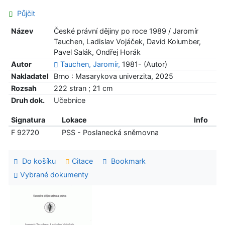
Půjčit
Název
České právní dějiny po roce 1989 / Jaromír
Tauchen, Ladislav Vojáček, David Kolumber,
Pavel Salák, Ondřej Horák
Autor
Tauchen, Jaromír,
1981- (Autor)
Nakladatel
Brno : Masarykova univerzita, 2025
Rozsah
222 stran ; 21 cm
Druh dok.
Učebnice
Signatura
Lokace
Info
F 92720
PSS - Poslanecká sněmovna
Do košíku
Citace
Bookmark
Vybrané dokumenty