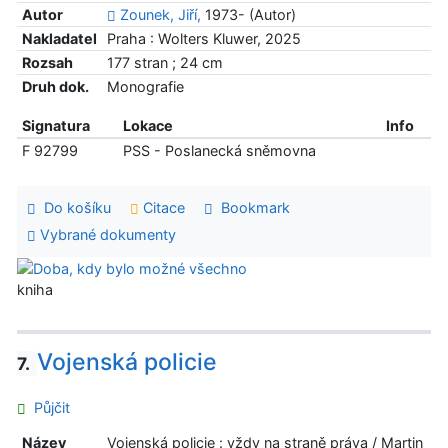
Autor
Zounek, Jiří,
1973- (Autor)
Nakladatel
Praha : Wolters Kluwer, 2025
Rozsah
177 stran ; 24 cm
Druh dok.
Monografie
Signatura
Lokace
Info
F 92799
PSS - Poslanecká sněmovna
Do košíku
Citace
Bookmark
Vybrané dokumenty
kniha
Vojenská policie
7.
Půjčit
Název
Vojenská policie : vždy na straně práva / Martin