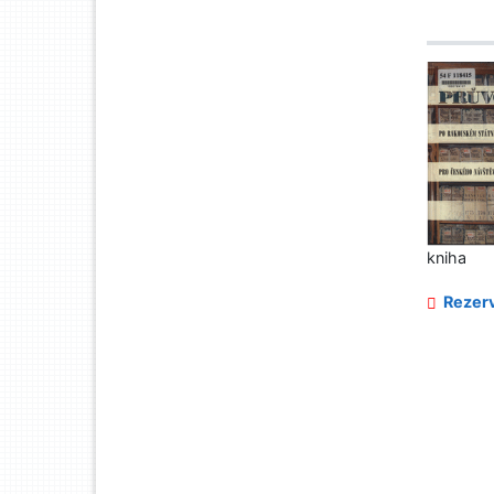
kniha
Rezerv