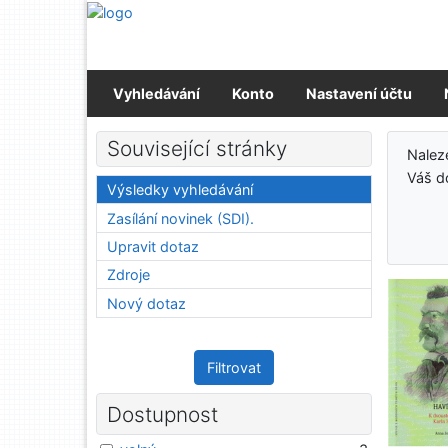
Přejít na obsah
Přejít na menu
Prohlášení o webové přístupnosti
Vyhledávání
Konto
Nastavení účtu
Výs
Související stránky
Nale
Váš d
Výsledky vyhledávání
Zasílání novinek (SDI).
Upravit dotaz
Zdroje
Nový dotaz
Filtrovat
Dostupnost