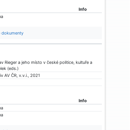
Info
na
 dokumenty
v Rieger a jeho místo v české politice, kultuře a
lek (eds.)
v AV ČR, v.v.i., 2021
Info
na
na