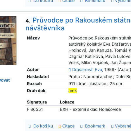
Do košíku
Citace
Bookmark
Vybrané
Průvodce po Rakouském státní
4.
návštěvníka
Název
Průvodce po Rakouském státním
autorský kolektiv Eva Drašarov
Hrdinová, Jan Kahuda, Tomáš Kal
Dagmar Kutílková, Pavla Lutovsk
Velek, Milan Vojáček, Jan Župan
Autor
Drašarová, Eva,
1959- (Autor
Nakladatel
Praha : Národní archiv ; Dolní B
ovat
Rozsah
911 stran : ilustrace ; 25 cm
Druh dok.
amk
Signatura
Lokace
F 86551
EXH - externí sklad Holešovice
Do košíku
Citace
Bookmark
Vybrané