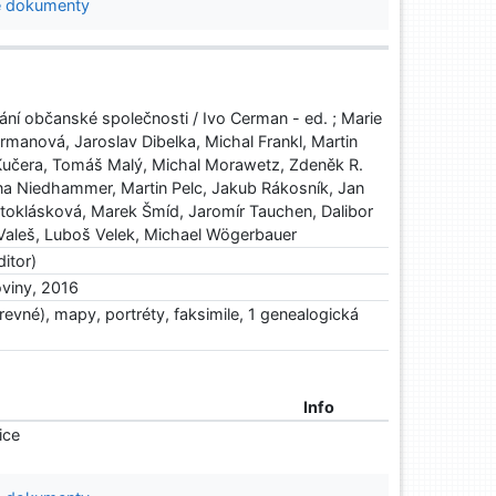
 dokumenty
ní občanské společnosti / Ivo Cerman - ed. ; Marie
manová, Jaroslav Dibelka, Michal Frankl, Martin
 Kučera, Tomáš Malý, Michal Morawetz, Zdeněk R.
na Niedhammer, Martin Pelc, Jakub Rákosník, Jan
Stoklásková, Marek Šmíd, Jaromír Tauchen, Dalibor
 Valeš, Luboš Velek, Michael Wögerbauer
itor)
oviny, 2016
arevné), mapy, portréty, faksimile, 1 genealogická
Info
ice