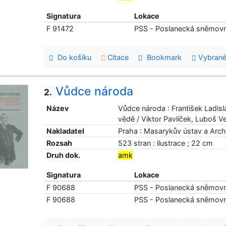
Signatura
Lokace
F 91472
PSS - Poslanecká sněmov
Do košíku
Citace
Bookmark
Vybrané
Vůdce národa
2.
Název
Vůdce národa : František Ladisla
vědě / Viktor Pavlíček, Luboš Ve
Nakladatel
Praha : Masarykův ústav a Archi
Rozsah
523 stran : ilustrace ; 22 cm
Druh dok.
amk
Signatura
Lokace
F 90688
PSS - Poslanecká sněmov
F 90688
PSS - Poslanecká sněmov