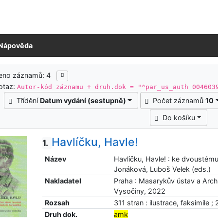
Nápověda
ledky vyhledávání
zeno záznamů: 4
otaz:
Autor-kód záznamu + druh.dok = "^par_us_auth 004603
Třídění
Datum vydání (sestupně)
Počet záznamů
10
Do košíku
Havlíčku, Havle!
1.
Název
Havlíčku, Havle! : ke dvoustém
Jonáková, Luboš Velek (eds.)
Nakladatel
Praha : Masarykův ústav a Archi
Vysočiny, 2022
Rozsah
311 stran : ilustrace, faksimile ;
Druh dok.
amk