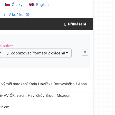
Česky
English
V košíku (
0
)
Přihlášení
9 amk^"
Zobrazovací formáty
Zkrácený
u výročí narození Karla Havlíčka Borovského / Anna
v AV ČR, v.v.i. ; Havlíčkův Brod : Muzeum
 22 cm