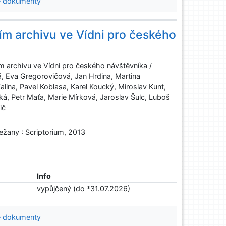
 dokumenty
m archivu ve Vídni pro českého
 archivu ve Vídni pro českého návštěvníka /
á, Eva Gregorovičová, Jan Hrdina, Martina
ina, Pavel Koblasa, Karel Koucký, Miroslav Kunt,
á, Petr Maťa, Marie Mírková, Jaroslav Šulc, Luboš
ič
)
řežany : Scriptorium, 2013
Info
vypůjčený (do *31.07.2026)
 dokumenty