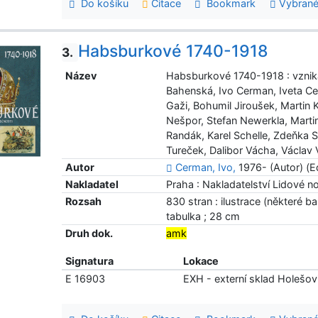
Do košíku
Citace
Bookmark
Vybrané
Habsburkové 1740-1918
3.
Název
Habsburkové 1740-1918 : vzniká
Bahenská, Ivo Cerman, Iveta Cer
Gaži, Bohumil Jiroušek, Martin
Nešpor, Stefan Newerkla, Marti
Randák, Karel Schelle, Zdeňka 
Tureček, Dalibor Vácha, Václav
Autor
Cerman, Ivo,
1976- (Autor) (Ed
Nakladatel
Praha : Nakladatelství Lidové n
Rozsah
830 stran : ilustrace (některé b
tabulka ; 28 cm
Druh dok.
amk
Signatura
Lokace
E 16903
EXH - externí sklad Holešov