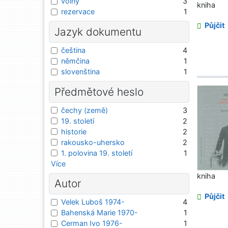
volný
3
kniha
rezervace
1
Půjčit
Jazyk dokumentu
čeština
4
němčina
1
slovenština
1
Předmětové heslo
čechy (země)
3
19. století
2
historie
2
rakousko-uhersko
2
1. polovina 19. století
1
Více
kniha
Autor
Půjčit
Velek Luboš 1974-
4
Bahenská Marie 1970-
1
Cerman Ivo 1976-
1