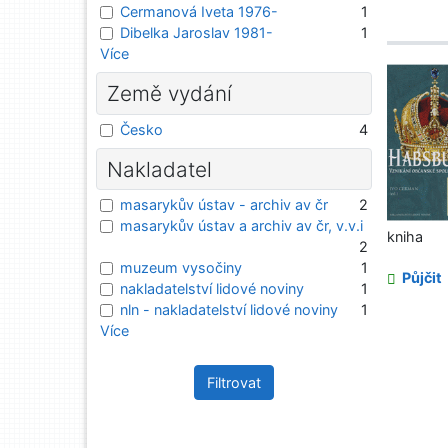
Cermanová Iveta 1976-
1
Dibelka Jaroslav 1981-
1
Více
Země vydání
Česko
4
Nakladatel
masarykův ústav - archiv av čr
2
masarykův ústav a archiv av čr, v.v.i
kniha
2
muzeum vysočiny
1
Půjčit
nakladatelství lidové noviny
1
nln - nakladatelství lidové noviny
1
Více
Filtrovat