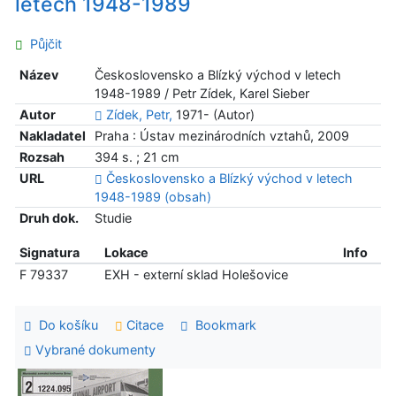
letech 1948-1989
Půjčit
Název
Československo a Blízký východ v letech
1948-1989 / Petr Zídek, Karel Sieber
Autor
Zídek, Petr,
1971- (Autor)
Nakladatel
Praha : Ústav mezinárodních vztahů, 2009
Rozsah
394 s. ; 21 cm
URL
Československo a Blízký východ v letech
1948-1989 (obsah)
Druh dok.
Studie
Signatura
Lokace
Info
F 79337
EXH - externí sklad Holešovice
Do košíku
Citace
Bookmark
Vybrané dokumenty