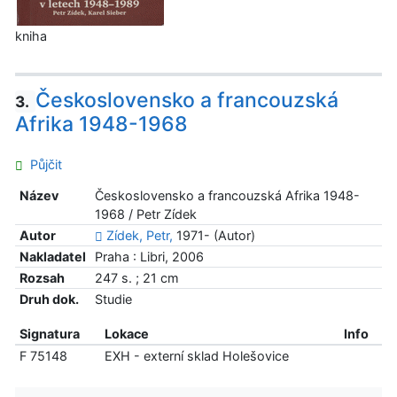
kniha
Československo a francouzská
3.
Afrika 1948-1968
Půjčit
Název
Československo a francouzská Afrika 1948-
1968 / Petr Zídek
Autor
Zídek, Petr,
1971- (Autor)
Nakladatel
Praha : Libri, 2006
Rozsah
247 s. ; 21 cm
Druh dok.
Studie
Signatura
Lokace
Info
F 75148
EXH - externí sklad Holešovice