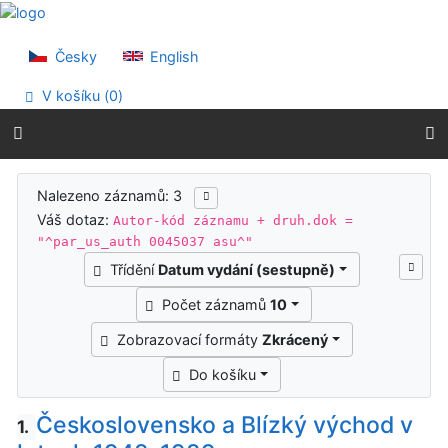
Přejít na obsah
Přejít na menu
Prohlášení o webové přístupnosti
Česky
English
V košíku (
0
)
Výsledky vyhledávání
Nalezeno záznamů: 3
Váš dotaz:
Autor-kód záznamu + druh.dok =
"^par_us_auth 0045037 asu^"
Třídění
Datum vydání (sestupně)
Počet záznamů
10
Zobrazovací formáty
Zkrácený
Do košíku
Československo a Blízký východ v
1.