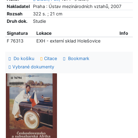
Nakladatel
Praha : Ústav mezinárodních vztahů, 2007
Rozsah
322 s. ; 21 cm
Druh dok.
Studie
Signatura
Lokace
Info
F 76313
EXH - externí sklad Holešovice
Do košíku
Citace
Bookmark
Vybrané dokumenty