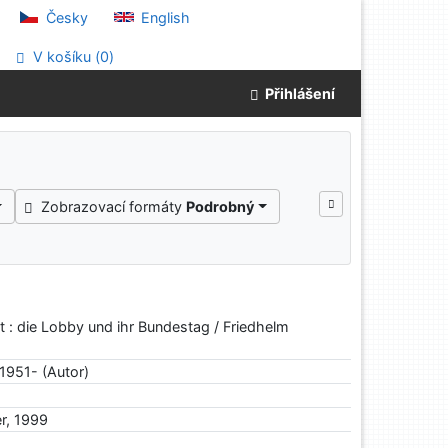
Česky
English
V košíku (
0
)
Přihlášení
Zobrazovací formáty
Podrobný
t : die Lobby und ihr Bundestag / Friedhelm
1951- (Autor)
er, 1999