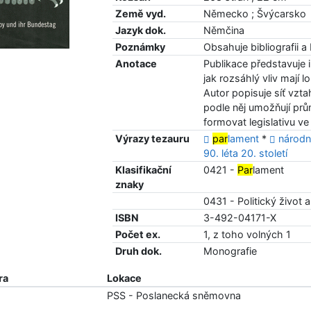
Země vyd.
Německo ; Švýcarsko
Jazyk dok.
Němčina
Poznámky
Obsahuje bibliografii a
Anotace
Publikace představuje 
jak rozsáhlý vliv mají
Autor popisuje síť vzt
podle něj umožňují pr
formovat legislativu v
Výrazy tezauru
par
lament
*
národn
90. léta 20. století
Klasifikační
0421 -
Par
lament
znaky
0431 - Politický život 
ISBN
3-492-04171-X
Počet ex.
1, z toho volných 1
Druh dok.
Monografie
ra
Lokace
8
PSS - Poslanecká sněmovna