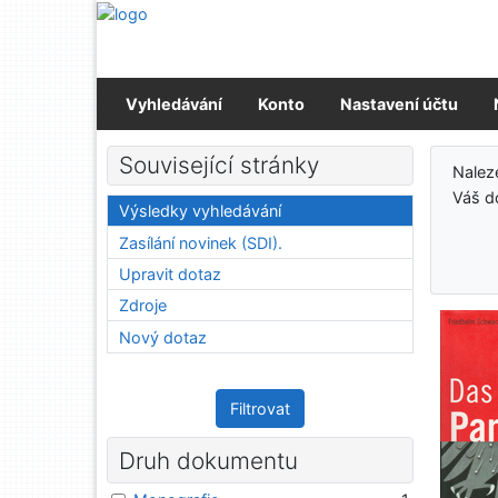
Přejít na obsah
Přejít na menu
Prohlášení o webové přístupnosti
Vyhledávání
Konto
Nastavení účtu
Výs
Související stránky
Nalez
Váš d
Výsledky vyhledávání
Zasílání novinek (SDI).
Upravit dotaz
Zdroje
Nový dotaz
Filtrovat
Druh dokumentu