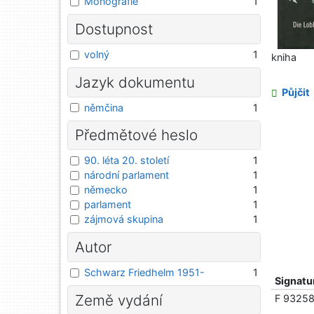
Monografie
1
Dostupnost
volný
1
kniha
Jazyk dokumentu
Půjčit
němčina
1
Předmětové heslo
90. léta 20. století
1
národní parlament
1
německo
1
parlament
1
zájmová skupina
1
Autor
Schwarz Friedhelm 1951-
1
Signatu
Země vydání
F 9325