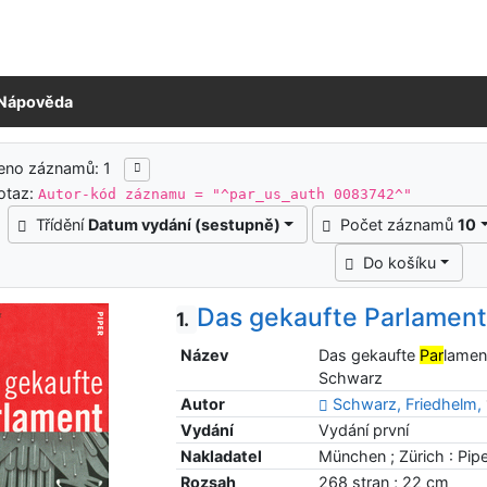
Nápověda
ledky vyhledávání
eno záznamů: 1
otaz:
Autor-kód záznamu = "^par_us_auth 0083742^"
Třídění
Datum vydání (sestupně)
Počet záznamů
10
Do košíku
Das gekaufte Parlament
1.
Název
Das gekaufte
Par
lamen
Schwarz
Autor
Schwarz, Friedhelm,
Vydání
Vydání první
Nakladatel
München ; Zürich : Pip
Rozsah
268 stran ; 22 cm