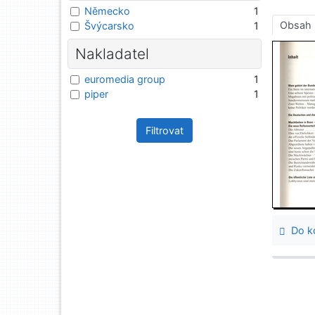
Německo
1
Obsah
Švýcarsko
1
Nakladatel
euromedia group
1
piper
1
Filtrovat
Do ko