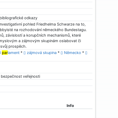
 bibliografické odkazy
investigativní pohled Friedhelma Schwarze na to,
 lobbyisté na rozhodování německého Bundestagu.
ahů, závislostí a korupčních mechanismů, které
ůmyslovým a zájmovým skupinám oslabovat či
e svůj prospěch.
í
par
lament
*
zájmová skupina
*
Německo
*
a bezpečnost veřejnosti
Info