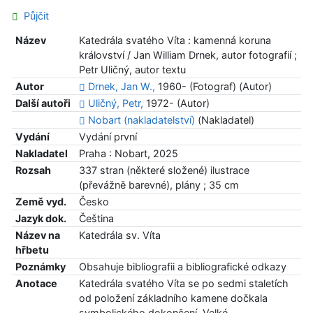
Půjčit
Název
Katedrála svatého Víta : kamenná koruna
království / Jan William Drnek, autor fotografií ;
Petr Uličný, autor textu
Autor
Drnek, Jan W.,
1960- (Fotograf) (Autor)
Další autoři
Uličný, Petr,
1972- (Autor)
Nobart (nakladatelství)
(Nakladatel)
Vydání
Vydání první
Nakladatel
Praha : Nobart, 2025
Rozsah
337 stran (některé složené) ilustrace
(převážně barevné), plány ; 35 cm
Země vyd.
Česko
Jazyk dok.
Čeština
Název na
Katedrála sv. Víta
hřbetu
Poznámky
Obsahuje bibliografii a bibliografické odkazy
Anotace
Katedrála svatého Víta se po sedmi staletích
od položení základního kamene dočkala
symbolického dokončení. Velké