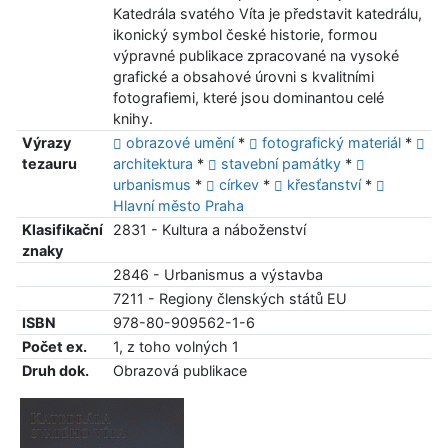
Katedrála svatého Víta je představit katedrálu,
ikonický symbol české historie, formou
výpravné publikace zpracované na vysoké
grafické a obsahové úrovni s kvalitními
fotografiemi, které jsou dominantou celé
knihy.
Výrazy
obrazové umění
*
fotografický materiál
*
tezauru
architektura
*
stavební památky
*
urbanismus
*
církev
*
křesťanství
*
Hlavní město Praha
Klasifikační
2831 - Kultura a náboženství
znaky
2846 - Urbanismus a výstavba
7211 - Regiony členských států EU
ISBN
978-80-909562-1-6
Počet ex.
1, z toho volných 1
Druh dok.
Obrazová publikace