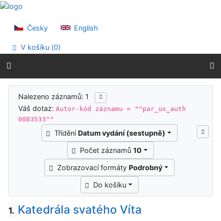
Přejít na obsah
Přejít na menu
Prohlášení o webové přístupnosti
Česky
English
V košíku (
0
)
Výsledky vyhledávání
Nalezeno záznamů: 1
Váš dotaz:
Autor-kód záznamu = "^par_us_auth
0083533^"
Třídění
Datum vydání (sestupně)
Počet záznamů
10
Zobrazovací formáty
Podrobný
Do košíku
Katedrála svatého Víta
1.