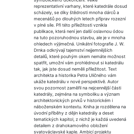
reprezentativní varhany, které katedrále dosud
scházely, se díky štědrosti mnoha dárců a
mecenášů po dlouhých letech příprav rozezní
v plné síle. Při této příležitosti vznikla
publikace, která není jen další oslavnou ódou
na tuto pozoruhodnou stavbu, ale je v mnoha
ohledech výjimečná. Unikátní fotografie J. W.
Drnka odkrývají tajemství nejjemnějších
detailů, které pouhým okem nemáte možnost
spatřit, umožní vám prohlédnout si katedrálu
tak, jak jste dosud neměli příležitost. Text
architekta a historika Petra Uličného vám
ukáže katedrálu v nové perspektivě. Autor
svou pozornost zaměřil na nejcennější části
katedrály, zejména na symboliku a význam
architektonických prvků v historickém i
náboženském kontextu. Kniha je rozdělena na
úvodní příběhy z dějin katedrály a deset
tematických kapitol, z nichž je každá uvedená
detailem z drahokamového obložení
svatováclavské kaple. Ambicí projektu