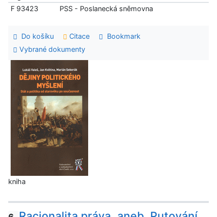
F 93423
PSS - Poslanecká sněmovna
Do košíku
Citace
Bookmark
Vybrané dokumenty
kniha
Racionalita práva, aneb, Putování
6.