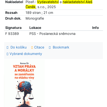
Nakladatel
Plzeň :
Vydavatelství
a
nakladatelství Aleš
Čeněk
, s.r.o., 2025
Rozsah
189 stran ; 21 cm
Druh dok.
Monografie
Signatura
Lokace
Info
F 93389
PSS - Poslanecká sněmovna
Do košíku
Citace
Bookmark
Vybrané dokumenty