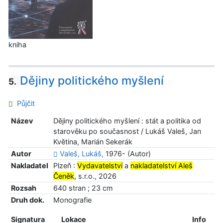
kniha
Dějiny politického myšlení
5.
Půjčit
Název
Dějiny politického myšlení : stát a politika od
starověku po současnost / Lukáš Valeš, Jan
Květina, Marián Sekerák
Autor
Valeš, Lukáš,
1976- (Autor)
Nakladatel
Plzeň :
Vydavatelství
a
nakladatelství Aleš
Čeněk
, s.r.o., 2026
Rozsah
640 stran ; 23 cm
Druh dok.
Monografie
Signatura
Lokace
Info