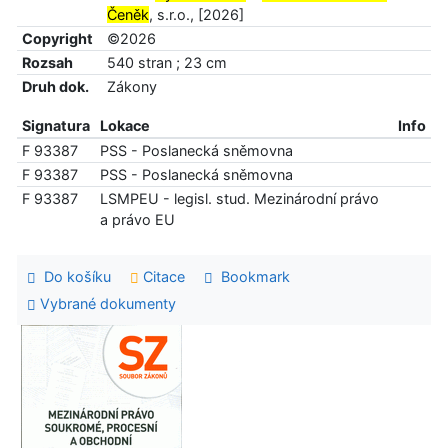
Čeněk
, s.r.o., [2026]
Copyright
©2026
Rozsah
540 stran ; 23 cm
Druh dok.
Zákony
Signatura
Lokace
Info
F 93387
PSS - Poslanecká sněmovna
F 93387
PSS - Poslanecká sněmovna
F 93387
LSMPEU - legisl. stud. Mezinárodní právo
a právo EU
Do košíku
Citace
Bookmark
Vybrané dokumenty