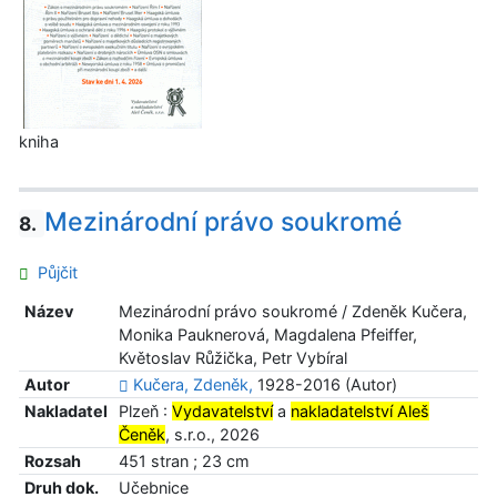
kniha
Mezinárodní právo soukromé
8.
Půjčit
Název
Mezinárodní právo soukromé / Zdeněk Kučera,
Monika Pauknerová, Magdalena Pfeiffer,
Květoslav Růžička, Petr Vybíral
Autor
Kučera, Zdeněk,
1928-2016 (Autor)
Nakladatel
Plzeň :
Vydavatelství
a
nakladatelství Aleš
Čeněk
, s.r.o., 2026
Rozsah
451 stran ; 23 cm
Druh dok.
Učebnice