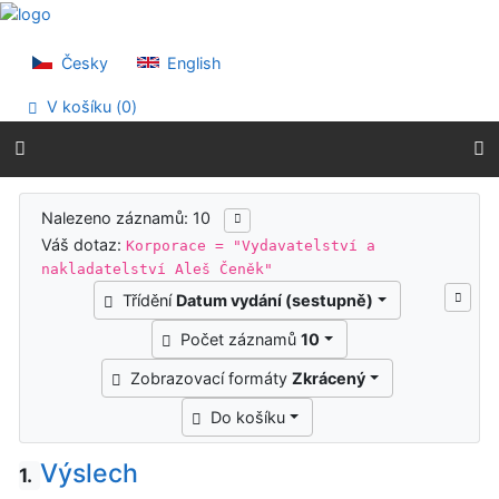
Přejít na obsah
Přejít na menu
Prohlášení o webové přístupnosti
Česky
English
V košíku (
0
)
Výsledky vyhledávání
Nalezeno záznamů: 10
Váš dotaz:
Korporace = "Vydavatelství a
nakladatelství Aleš Čeněk"
Třídění
Datum vydání (sestupně)
Počet záznamů
10
Zobrazovací formáty
Zkrácený
Do košíku
Výslech
1.