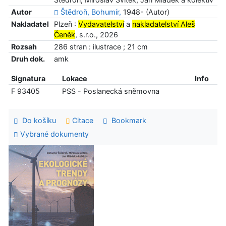
Autor
Štědroň, Bohumír,
1948- (Autor)
Nakladatel
Plzeň :
Vydavatelství
a
nakladatelství Aleš
Čeněk
, s.r.o., 2026
Rozsah
286 stran : ilustrace ; 21 cm
Druh dok.
amk
Signatura
Lokace
Info
F 93405
PSS - Poslanecká sněmovna
Do košíku
Citace
Bookmark
Vybrané dokumenty