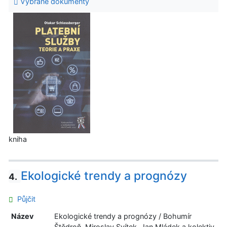
Vybrané dokumenty
kniha
Ekologické trendy a prognózy
4.
Půjčit
Název
Ekologické trendy a prognózy / Bohumír
Štědroň, Miroslav Svítek, Jan Mládek a kolektiv