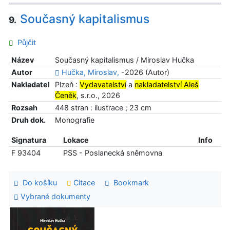
Současný kapitalismus
9.
Půjčit
Název
Současný kapitalismus / Miroslav Hučka
Autor
Hučka, Miroslav,
-2026 (Autor)
Nakladatel
Plzeň :
Vydavatelství
a
nakladatelství Aleš
Čeněk
, s.r.o., 2026
Rozsah
448 stran : ilustrace ; 23 cm
Druh dok.
Monografie
Signatura
Lokace
Info
F 93404
PSS - Poslanecká sněmovna
Do košíku
Citace
Bookmark
Vybrané dokumenty