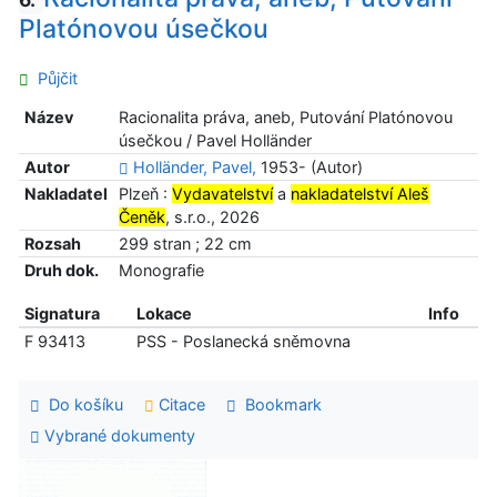
Platónovou úsečkou
Půjčit
Název
Racionalita práva, aneb, Putování Platónovou
úsečkou / Pavel Holländer
Autor
Holländer, Pavel,
1953- (Autor)
Nakladatel
Plzeň :
Vydavatelství
a
nakladatelství Aleš
Čeněk
, s.r.o., 2026
Rozsah
299 stran ; 22 cm
Druh dok.
Monografie
Signatura
Lokace
Info
F 93413
PSS - Poslanecká sněmovna
Do košíku
Citace
Bookmark
Vybrané dokumenty