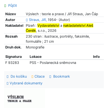
Půjčit
Název
Výslech : teorie a praxe / Jiří Straus, Jan Čáp
Autor
Straus, Jiří,
1954- (Autor)
Nakladatel
Plzeň :
Vydavatelství
a
nakladatelství Aleš
Čeněk
, s.r.o., 2026
Rozsah
230 stran : ilustrace, portréty, faksimile,
formuláře ; 21 cm
Druh dok.
Monografie
Signatura
Lokace
Info
F 93283
PSS - Poslanecká sněmovna
Do košíku
Citace
Bookmark
Vybrané dokumenty