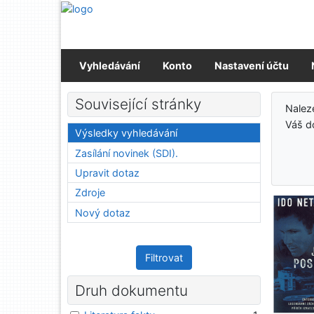
Přejít na obsah
Přejít na menu
Prohlášení o webové přístupnosti
Vyhledávání
Konto
Nastavení účtu
Výs
Související stránky
Nale
Váš d
Výsledky vyhledávání
Zasílání novinek (SDI).
Upravit dotaz
Zdroje
Nový dotaz
Filtrovat
Druh dokumentu