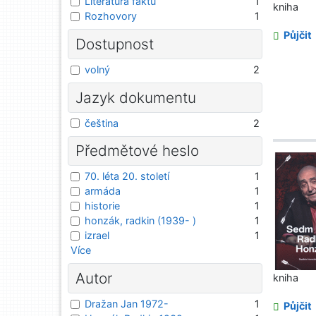
Literatura faktu
1
kniha
Rozhovory
1
Půjčit
Dostupnost
volný
2
Jazyk dokumentu
čeština
2
Předmětové heslo
70. léta 20. století
1
armáda
1
historie
1
honzák, radkin (1939- )
1
izrael
1
Více
Autor
kniha
Dražan Jan 1972-
1
Půjčit