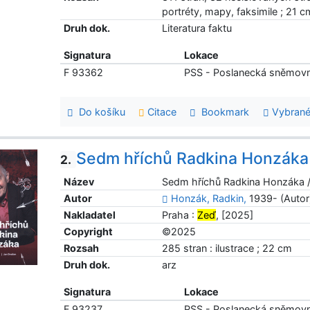
portréty, mapy, faksimile ; 21 c
Druh dok.
Literatura faktu
Signatura
Lokace
F 93362
PSS - Poslanecká sněmov
Do košíku
Citace
Bookmark
Vybrané
Sedm hříchů Radkina Honzáka
2.
Název
Sedm hříchů Radkina Honzáka /
Autor
Honzák, Radkin,
1939- (Autor
Nakladatel
Praha :
Zeď
, [2025]
Copyright
©2025
Rozsah
285 stran : ilustrace ; 22 cm
Druh dok.
arz
Signatura
Lokace
F 93237
PSS - Poslanecká sněmov