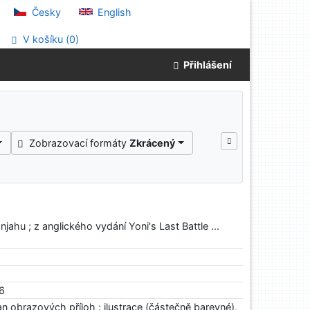
Česky
English
V košíku (
0
)
Přihlášení
Zobrazovací formáty
Zkrácený
jahu ; z anglického vydání Yoni's Last Battle ...
6
an obrazových příloh : ilustrace (částečně barevné),