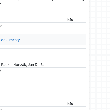
m
Info
na
 dokumenty
 Radkin Honzák, Jan Dražan
)
Info
na