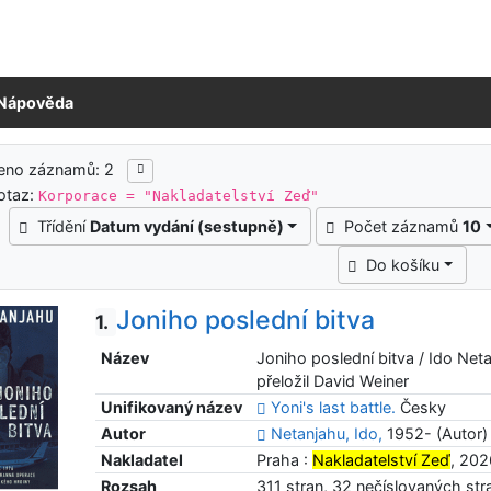
Nápověda
ledky vyhledávání
zeno záznamů: 2
otaz:
Korporace = "Nakladatelství Zeď"
Třídění
Datum vydání (sestupně)
Počet záznamů
10
Do košíku
Joniho poslední bitva
1.
Název
Joniho poslední bitva / Ido Netan
přeložil David Weiner
Unifikovaný název
Yoni's last battle.
Česky
Autor
Netanjahu, Ido,
1952- (Autor)
Nakladatel
Praha :
Nakladatelství Zeď
, 202
Rozsah
311 stran, 32 nečíslovaných str