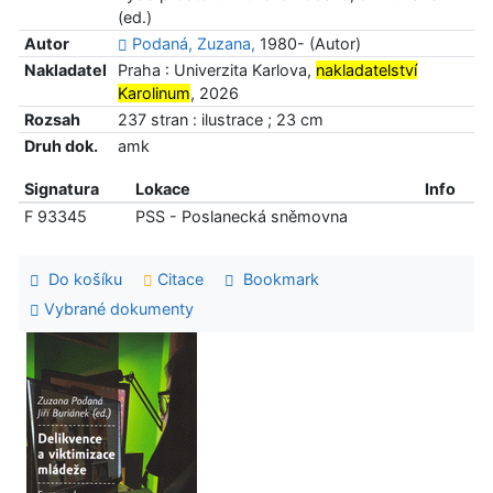
(ed.)
Autor
Podaná, Zuzana,
1980- (Autor)
Nakladatel
Praha : Univerzita Karlova,
nakladatelství
Karolinum
, 2026
Rozsah
237 stran : ilustrace ; 23 cm
Druh dok.
amk
Signatura
Lokace
Info
F 93345
PSS - Poslanecká sněmovna
Do košíku
Citace
Bookmark
Vybrané dokumenty