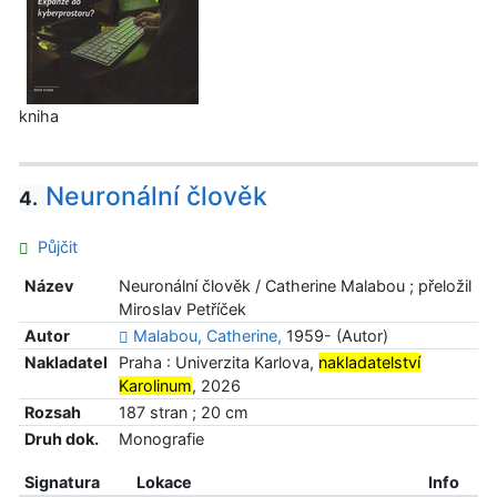
kniha
Neuronální člověk
4.
Půjčit
Název
Neuronální člověk / Catherine Malabou ; přeložil
Miroslav Petříček
Autor
Malabou, Catherine,
1959- (Autor)
Nakladatel
Praha : Univerzita Karlova,
nakladatelství
Karolinum
, 2026
Rozsah
187 stran ; 20 cm
Druh dok.
Monografie
Signatura
Lokace
Info