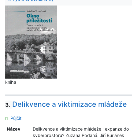
kniha
Delikvence a viktimizace mládeže
3.
Půjčit
Název
Delikvence a viktimizace mládeže : expanze do
kyberprostoru? Zuzana Podaná, Jiří Buriánek