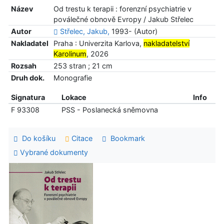
Název
Od trestu k terapii : forenzní psychiatrie v
poválečné obnově Evropy / Jakub Střelec
Autor
Střelec, Jakub,
1993- (Autor)
Nakladatel
Praha : Univerzita Karlova,
nakladatelství
Karolinum
, 2026
Rozsah
253 stran ; 21 cm
Druh dok.
Monografie
Signatura
Lokace
Info
F 93308
PSS - Poslanecká sněmovna
Do košíku
Citace
Bookmark
Vybrané dokumenty