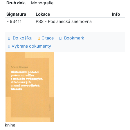
Druh dok.
Monografie
Signatura
Lokace
Info
F 93411
PSS - Poslanecká sněmovna
Do košíku
Citace
Bookmark
Vybrané dokumenty
kniha