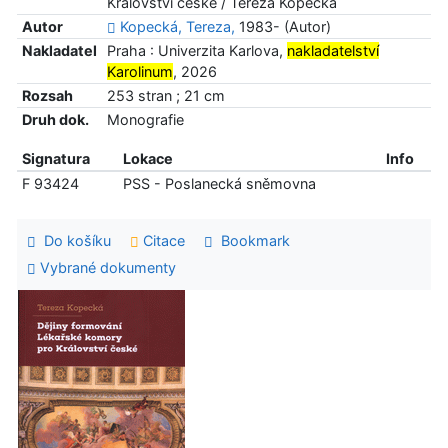
Království české / Tereza Kopecká
Autor
Kopecká, Tereza,
1983- (Autor)
Nakladatel
Praha : Univerzita Karlova,
nakladatelství
Karolinum
, 2026
Rozsah
253 stran ; 21 cm
Druh dok.
Monografie
Signatura
Lokace
Info
F 93424
PSS - Poslanecká sněmovna
Do košíku
Citace
Bookmark
Vybrané dokumenty