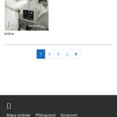
kniha
1
2
3
#
Mapa stránek
Přístupnost
Soukromí