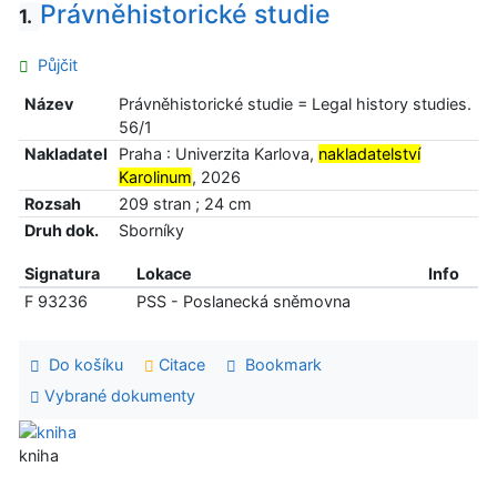
Právněhistorické studie
1.
Půjčit
Název
Právněhistorické studie = Legal history studies.
56/1
Nakladatel
Praha : Univerzita Karlova,
nakladatelství
Karolinum
, 2026
Rozsah
209 stran ; 24 cm
Druh dok.
Sborníky
Signatura
Lokace
Info
F 93236
PSS - Poslanecká sněmovna
Do košíku
Citace
Bookmark
Vybrané dokumenty
kniha