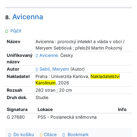
Avicenna
8.
Půjčit
Název
Avicenna : prorocký intelekt a vláda v obci /
Meryem Sebtiová ; přeložil Martin Pokorný
Unifikovaný
Avicenne.
Česky
název
Autor
Sebti, Meryem
(Autor)
Nakladatel
Praha : Univerzita Karlova,
Nakladatelství
Karolinum
, 2026
Rozsah
282 stran ; 20 cm
Druh dok.
Studie
Signatura
Lokace
Info
G 27680
PSS - Poslanecká sněmovna
Do košíku
Citace
Bookmark