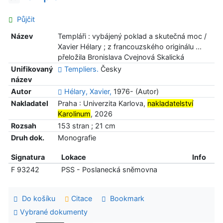
Půjčit
Název
Templáři : vybájený poklad a skutečná moc /
Xavier Hélary ; z francouzského originálu ...
přeložila Bronislava Cvejnová Skalická
Unifikovaný
Templiers.
Česky
název
Autor
Hélary, Xavier,
1976- (Autor)
Nakladatel
Praha : Univerzita Karlova,
nakladatelství
Karolinum
, 2026
Rozsah
153 stran ; 21 cm
Druh dok.
Monografie
Signatura
Lokace
Info
F 93242
PSS - Poslanecká sněmovna
Do košíku
Citace
Bookmark
Vybrané dokumenty