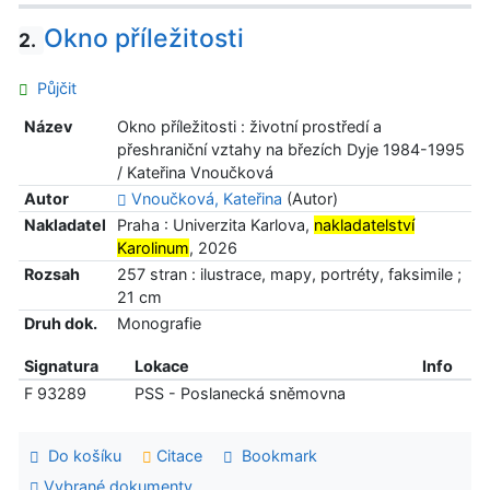
Okno příležitosti
2.
Půjčit
Název
Okno příležitosti : životní prostředí a
přeshraniční vztahy na březích Dyje 1984-1995
/ Kateřina Vnoučková
Autor
Vnoučková, Kateřina
(Autor)
Nakladatel
Praha : Univerzita Karlova,
nakladatelství
Karolinum
, 2026
Rozsah
257 stran : ilustrace, mapy, portréty, faksimile ;
21 cm
Druh dok.
Monografie
Signatura
Lokace
Info
F 93289
PSS - Poslanecká sněmovna
Do košíku
Citace
Bookmark
Vybrané dokumenty