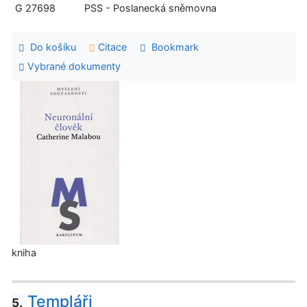
G 27698
PSS - Poslanecká sněmovna
Do košíku
Citace
Bookmark
Vybrané dokumenty
kniha
Templáři
5.