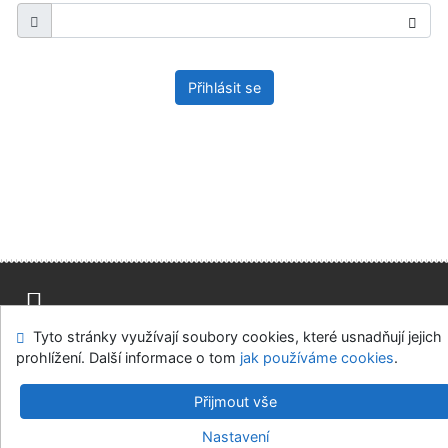
Přihlásit se
Tyto stránky využívají soubory cookies, které usnadňují jejich
Mapa stránek
Přístupnost
Soukromí
prohlížení. Další informace o tom
jak používáme cookies
.
Modul OpenSearch
Napište nám
Nastavení cookies
Přijmout vše
Parlamentní knihovna České republiky
Nastavení
©1993-2026
IPAC
v.4.8.63a
-
Cosmotron Bohemia, s.r.o.