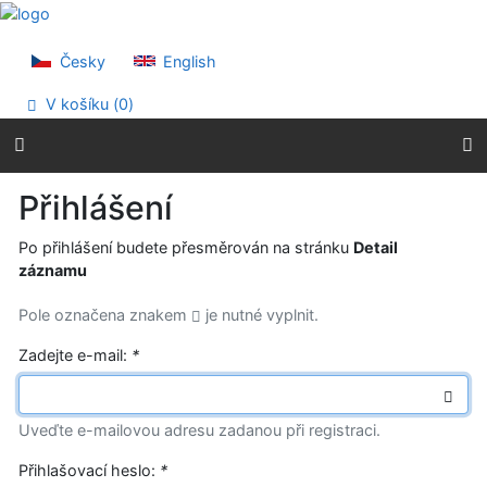
Přejít na obsah
Přejít na menu
Prohlášení o webové přístupnosti
Česky
English
V košíku (
0
)
Přihlášení
Po přihlášení budete přesměrován na stránku
Detail
záznamu
Pole označena znakem
je nutné vyplnit.
Zadejte e-mail:
*
Uveďte e-mailovou adresu zadanou při registraci.
Přihlašovací heslo:
*