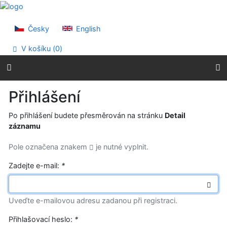
Přejít na obsah
Přejít na menu
Prohlášení o webové přístupnosti
Česky
English
V košíku (
0
)
Přihlášení
Po přihlášení budete přesměrován na stránku
Detail
záznamu
Pole označena znakem
je nutné vyplnit.
Zadejte e-mail:
*
Uveďte e-mailovou adresu zadanou při registraci.
Přihlašovací heslo:
*