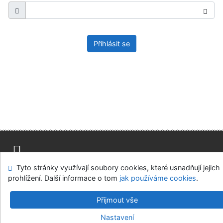
Přihlásit se
Tyto stránky využívají soubory cookies, které usnadňují jejich
Mapa stránek
Přístupnost
Soukromí
prohlížení. Další informace o tom
jak používáme cookies
.
Modul OpenSearch
Napište nám
Nastavení cookies
Přijmout vše
Parlamentní knihovna České republiky
Nastavení
©1993-2026
IPAC
v.4.8.63a
-
Cosmotron Bohemia, s.r.o.