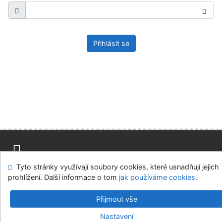
Přihlásit se
Tyto stránky využívají soubory cookies, které usnadňují jejich
Mapa stránek
Přístupnost
Soukromí
prohlížení. Další informace o tom
jak používáme cookies
.
Modul OpenSearch
Napište nám
Nastavení cookies
Přijmout vše
Parlamentní knihovna České republiky
Nastavení
©1993-2026
IPAC
v.4.8.63a
-
Cosmotron Bohemia, s.r.o.