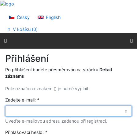
Přejít na obsah
Přejít na menu
Prohlášení o webové přístupnosti
Česky
English
V košíku (
0
)
Přihlášení
Po přihlášení budete přesměrován na stránku
Detail
záznamu
Pole označena znakem
je nutné vyplnit.
Zadejte e-mail:
*
Uveďte e-mailovou adresu zadanou při registraci.
Přihlašovací heslo:
*