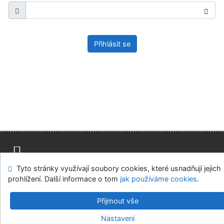
Přihlásit se
Tyto stránky využívají soubory cookies, které usnadňují jejich
Mapa stránek
Přístupnost
Soukromí
prohlížení. Další informace o tom
jak používáme cookies
.
Modul OpenSearch
Napište nám
Nastavení cookies
Přijmout vše
Parlamentní knihovna České republiky
Nastavení
©1993-2026
IPAC
v.4.8.63a
-
Cosmotron Bohemia, s.r.o.