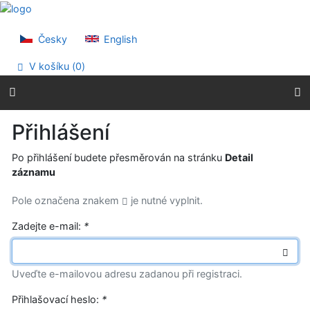
Přejít na obsah
Přejít na menu
Prohlášení o webové přístupnosti
Česky
English
V košíku (
0
)
Přihlášení
Po přihlášení budete přesměrován na stránku
Detail
záznamu
Pole označena znakem
je nutné vyplnit.
Zadejte e-mail:
*
Uveďte e-mailovou adresu zadanou při registraci.
Přihlašovací heslo:
*