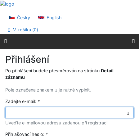
Přejít na obsah
Přejít na menu
Prohlášení o webové přístupnosti
Česky
English
V košíku (
0
)
Přihlášení
Po přihlášení budete přesměrován na stránku
Detail
záznamu
Pole označena znakem
je nutné vyplnit.
Zadejte e-mail:
*
Uveďte e-mailovou adresu zadanou při registraci.
Přihlašovací heslo:
*