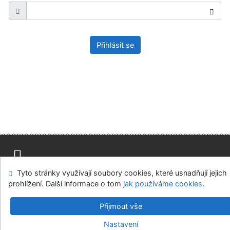
Přihlásit se
Tyto stránky využívají soubory cookies, které usnadňují jejich
Mapa stránek
Přístupnost
Soukromí
prohlížení. Další informace o tom
jak používáme cookies
.
Modul OpenSearch
Napište nám
Nastavení cookies
Přijmout vše
Parlamentní knihovna České republiky
Nastavení
©1993-2026
IPAC
v.4.8.63a
-
Cosmotron Bohemia, s.r.o.