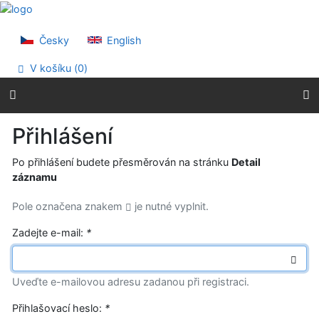
Přejít na obsah
Přejít na menu
Prohlášení o webové přístupnosti
Česky
English
V košíku (
0
)
Přihlášení
Po přihlášení budete přesměrován na stránku
Detail
záznamu
Pole označena znakem
je nutné vyplnit.
Zadejte e-mail:
*
Uveďte e-mailovou adresu zadanou při registraci.
Přihlašovací heslo:
*