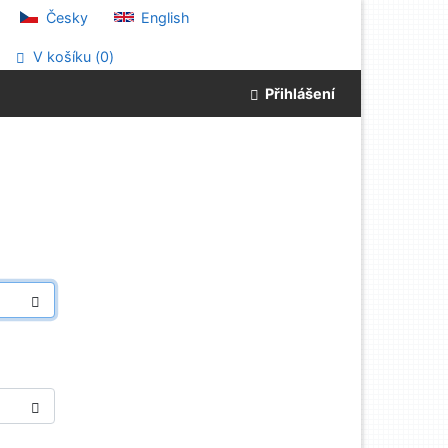
Česky
English
V košíku (
0
)
Přihlášení