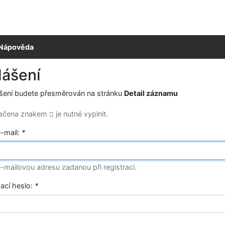
Nápověda
lášení
ášení budete přesměrován na stránku
Detail záznamu
načena znakem
je nutné vyplnit.
e-mail:
*
-mailovou adresu zadanou při registraci.
vací heslo:
*