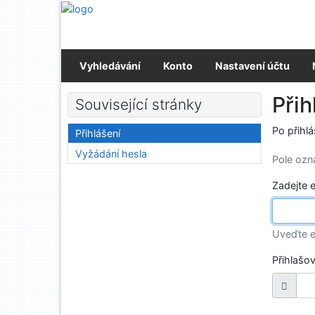
Přejít na obsah
Přejít na menu
Prohlášení o webové přístupnosti
Vyhledávání
Konto
Nastavení účtu
Přih
Související stránky
Po přihl
Přihlášení
Vyžádání hesla
Pole oz
Zadejte 
Uveďte e
Přihlašo