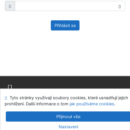
Přihlásit se
Tyto stránky využívají soubory cookies, které usnadňují jejich
Mapa stránek
Přístupnost
Soukromí
prohlížení. Další informace o tom
jak používáme cookies
.
Modul OpenSearch
Napište nám
Nastavení cookies
Přijmout vše
Parlamentní knihovna České republiky
Nastavení
©1993-2026
IPAC
v.4.8.63a
-
Cosmotron Bohemia, s.r.o.