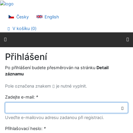
Přejít na obsah
Přejít na menu
Prohlášení o webové přístupnosti
Česky
English
V košíku (
0
)
Přihlášení
Po přihlášení budete přesměrován na stránku
Detail
záznamu
Pole označena znakem
je nutné vyplnit.
Zadejte e-mail:
*
Uveďte e-mailovou adresu zadanou při registraci.
Přihlašovací heslo:
*