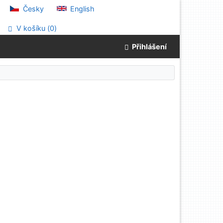
Česky
English
V košíku (
0
)
Přihlášení