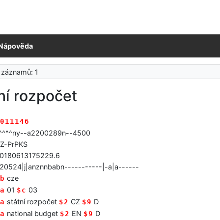
Nápověda
 záznamů: 1
ní rozpočet
011146
^^^^ny--a2200289n--4500
Z-PrPKS
0180613175229.6
20524|j|anznnbabn-----------|-a|a------
cze
b
01
03
a
$c
státní rozpočet
CZ
D
a
$2
$9
national budget
EN
D
a
$2
$9