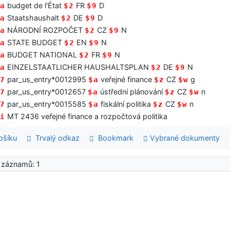
budget de l'État
FR
D
a
$2
$9
Staatshaushalt
DE
D
a
$2
$9
NÁRODNÍ ROZPOČET
CZ
N
a
$2
$9
STATE BUDGET
EN
N
a
$2
$9
BUDGET NATIONAL
FR
N
a
$2
$9
EINZELSTAATLICHER HAUSHALTSPLAN
DE
N
a
$2
$9
par_us_entry*0012995
veřejné finance
CZ
g
7
$a
$z
$w
par_us_entry*0012657
ústřední plánování
CZ
n
7
$a
$z
$w
par_us_entry*0015585
fiskální politika
CZ
n
7
$a
$z
$w
MT 2436 veřejné finance a rozpočtová politika
i
šíku
Trvalý odkaz
Bookmark
Vybrané dokumenty
 záznamů: 1