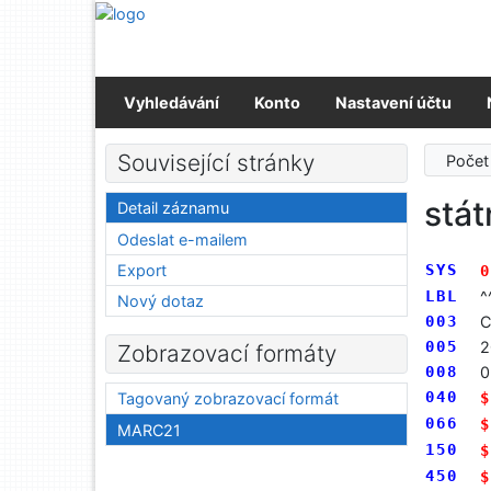
Přejít na obsah
Přejít na menu
Prohlášení o webové přístupnosti
Vyhledávání
Konto
Nastavení účtu
Související stránky
Počet
stát
Detail záznamu
Odeslat e-mailem
Export
SYS
0
LBL
^
Nový dotaz
003
C
005
2
Zobrazovací formáty
008
0
040
$
Tagovaný zobrazovací formát
066
$
MARC21
150
$
450
$