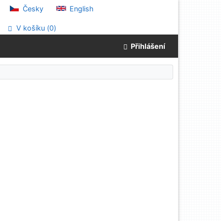
Česky
English
V košíku (
0
)
Přihlášení