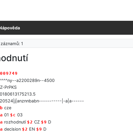
Nápověda
 záznamů: 1
hodnutí
009749
^^^^ny--a2200289n--4500
Z-PrPKS
0180613175213.5
20524|j|anznnbabn-----------|-a|a------
cze
b
01
03
a
$c
rozhodnutí
CZ
D
a
$2
$9
decision
EN
D
a
$2
$9