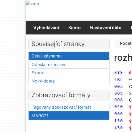
Přejít na obsah
Přejít na menu
Prohlášení o webové přístupnosti
Vyhledávání
Konto
Nastavení účtu
Související stránky
Počet
roz
Detail záznamu
Odeslat e-mailem
Export
SYS
0
LBL
^
Nový dotaz
003
C
005
2
Zobrazovací formáty
008
0
040
$
Tagovaný zobrazovací formát
066
$
MARC21
150
$
450
$