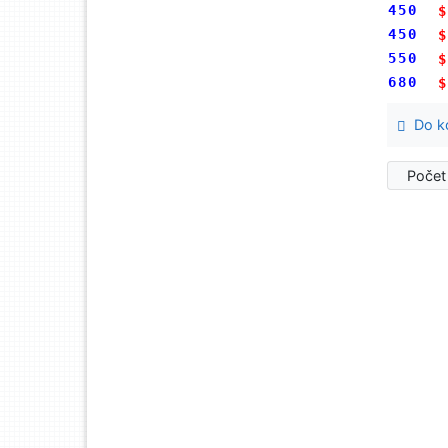
450
$
450
$
550
$
680
$
Do ko
Počet