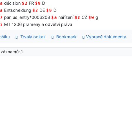
décision
FR
D
a
$2
$9
Entscheidung
DE
D
a
$2
$9
par_us_entry*0006208
nařízení
CZ
g
7
$a
$z
$w
MT 1206 prameny a odvětví práva
i
šíku
Trvalý odkaz
Bookmark
Vybrané dokumenty
 záznamů: 1