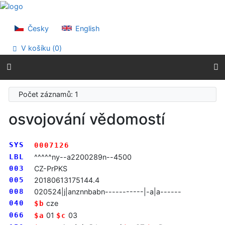
Přejít na obsah
Přejít na menu
Prohlášení o webové přístupnosti
Česky
English
V košíku (
0
)
Počet záznamů: 1
osvojování vědomostí
SYS
0007126
LBL
^^^^^ny--a2200289n--4500
003
CZ-PrPKS
005
20180613175144.4
008
020524|j|anznnbabn-----------|-a|a------
040
cze
$b
066
01
03
$a
$c