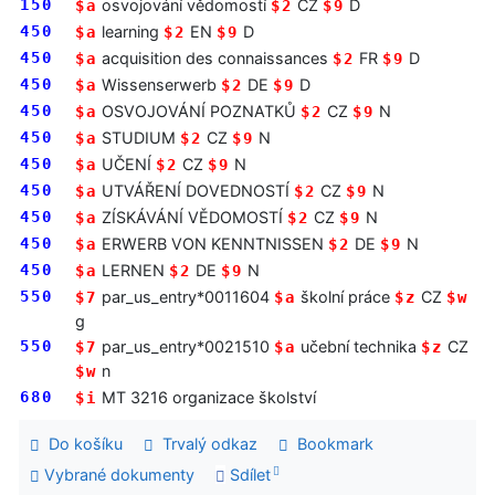
150
osvojování vědomostí
CZ
D
$a
$2
$9
450
learning
EN
D
$a
$2
$9
450
acquisition des connaissances
FR
D
$a
$2
$9
450
Wissenserwerb
DE
D
$a
$2
$9
450
OSVOJOVÁNÍ POZNATKŮ
CZ
N
$a
$2
$9
450
STUDIUM
CZ
N
$a
$2
$9
450
UČENÍ
CZ
N
$a
$2
$9
450
UTVÁŘENÍ DOVEDNOSTÍ
CZ
N
$a
$2
$9
450
ZÍSKÁVÁNÍ VĚDOMOSTÍ
CZ
N
$a
$2
$9
450
ERWERB VON KENNTNISSEN
DE
N
$a
$2
$9
450
LERNEN
DE
N
$a
$2
$9
550
par_us_entry*0011604
školní práce
CZ
$7
$a
$z
$w
g
550
par_us_entry*0021510
učební technika
CZ
$7
$a
$z
n
$w
680
MT 3216 organizace školství
$i
Do košíku
Trvalý odkaz
Bookmark
Vybrané dokumenty
Sdílet