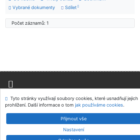
Vybrané dokumenty
Sdílet
Počet záznamů: 1
Mapa stránek
Přístupnost
Soukromí
Tyto stránky využívají soubory cookies, které usnadňují jejich
Modul OpenSearch
Napište nám
Nastavení cookies
prohlížení. Další informace o tom
jak používáme cookies
.
Přijmout vše
Parlamentní knihovna České republiky
©1993-2026
IPAC
v.4.8.63a
-
Cosmotron Bohemia, s.r.o.
Nastavení