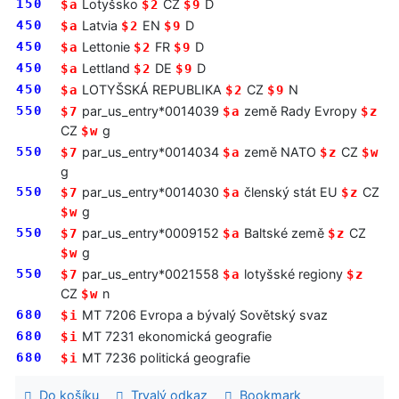
150
Lotyšsko
CZ
D
$a
$2
$9
450
Latvia
EN
D
$a
$2
$9
450
Lettonie
FR
D
$a
$2
$9
450
Lettland
DE
D
$a
$2
$9
450
LOTYŠSKÁ REPUBLIKA
CZ
N
$a
$2
$9
550
par_us_entry*0014039
země Rady Evropy
$7
$a
$z
CZ
g
$w
550
par_us_entry*0014034
země NATO
CZ
$7
$a
$z
$w
g
550
par_us_entry*0014030
členský stát EU
CZ
$7
$a
$z
g
$w
550
par_us_entry*0009152
Baltské země
CZ
$7
$a
$z
g
$w
550
par_us_entry*0021558
lotyšské regiony
$7
$a
$z
CZ
n
$w
680
MT 7206 Evropa a bývalý Sovětský svaz
$i
680
MT 7231 ekonomická geografie
$i
680
MT 7236 politická geografie
$i
Do košíku
Trvalý odkaz
Bookmark