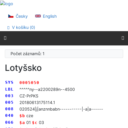
Přejít na obsah
Přejít na menu
Prohlášení o webové přístupnosti
Česky
English
V košíku (
0
)
Počet záznamů: 1
Lotyšsko
SYS
0005050
LBL
^^^^^ny--a2200289n--4500
003
CZ-PrPKS
005
20180613175114.1
008
020524|j|anznnbabn-----------|-a|a------
040
cze
$b
066
01
03
$a
$c