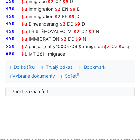
150
imigrace
CZ
D
$a
$2
$9
450
immigration
EN
D
$a
$2
$9
450
immigration
FR
D
$a
$2
$9
450
Einwanderung
DE
D
$a
$2
$9
450
PŘISTĚHOVALECTVÍ
CZ
N
$a
$2
$9
450
IMMIGRATION
DE
N
$a
$2
$9
550
par_us_entry*0005706
migrace
CZ
g
$7
$a
$z
$w
680
MT 2811 migrace
$i
Do košíku
Trvalý odkaz
Bookmark
Vybrané dokumenty
Sdílet
Počet záznamů: 1