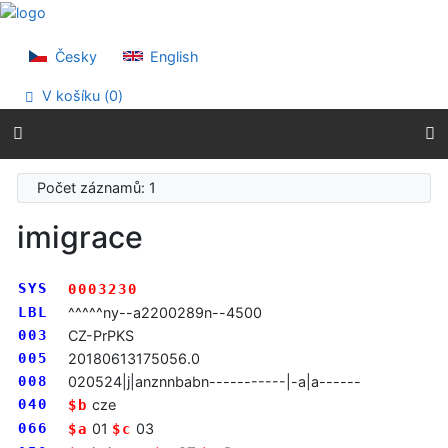
Přejít na obsah
Přejít na menu
Prohlášení o webové přístupnosti
Česky
English
V košíku (
0
)
Počet záznamů: 1
imigrace
SYS
0003230
LBL
^^^^^ny--a2200289n--4500
003
CZ-PrPKS
005
20180613175056.0
008
020524|j|anznnbabn-----------|-a|a------
040
cze
$b
066
01
03
$a
$c