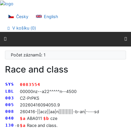
Přejít na obsah
Přejít na menu
Prohlášení o webové přístupnosti
Česky
English
V košíku (
0
)
Počet záznamů: 1
Race and class
SYS
0083554
LBL
00000nz--a22^^^^^n--4500
003
CZ-PrPKS
005
20260416094050.9
008
260416-||acz||aa|n||||||||||-b-an|----sd
040
ABA011
cze
$a
$b
130
Race and class.
$a
-0