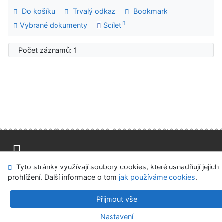
Do košíku
Trvalý odkaz
Bookmark
Vybrané dokumenty
Sdílet
Počet záznamů: 1
Tyto stránky využívají soubory cookies, které usnadňují jejich
Mapa stránek
Přístupnost
Soukromí
prohlížení. Další informace o tom
jak používáme cookies
.
Modul OpenSearch
Napište nám
Nastavení cookies
Přijmout vše
Parlamentní knihovna České republiky
Nastavení
©1993-2026
IPAC
v.4.8.63a
-
Cosmotron Bohemia, s.r.o.