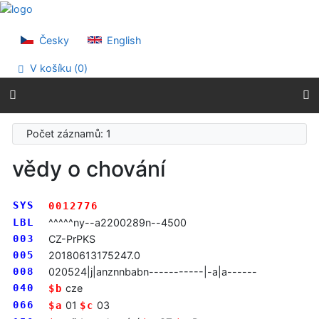
Přejít na obsah
Přejít na menu
Prohlášení o webové přístupnosti
Česky
English
V košíku (
0
)
Počet záznamů: 1
vědy o chování
SYS
0012776
LBL
^^^^^ny--a2200289n--4500
003
CZ-PrPKS
005
20180613175247.0
008
020524|j|anznnbabn-----------|-a|a------
040
cze
$b
066
01
03
$a
$c