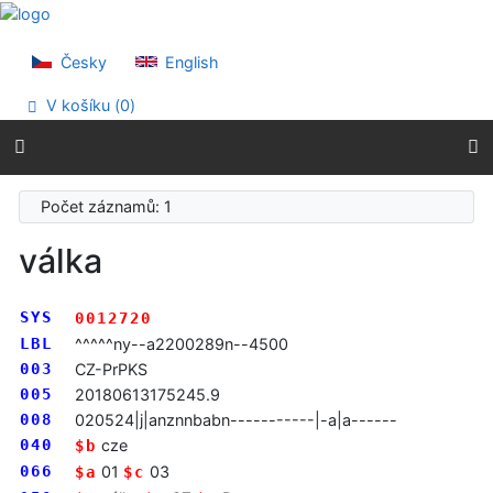
Přejít na obsah
Přejít na menu
Prohlášení o webové přístupnosti
Česky
English
V košíku (
0
)
Počet záznamů: 1
válka
SYS
0012720
LBL
^^^^^ny--a2200289n--4500
003
CZ-PrPKS
005
20180613175245.9
008
020524|j|anznnbabn-----------|-a|a------
040
cze
$b
066
01
03
$a
$c