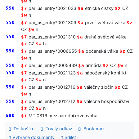
h
$w
550
par_us_entry*0021033
etnické čistky
CZ
$7
$a
$z
h
$w
550
par_us_entry*0021309
první světová válka
$7
$a
$z
CZ
h
$w
550
par_us_entry*0021310
druhá světová válka
$7
$a
CZ
h
$z
$w
550
par_us_entry*0006655
občanská válka
CZ
$7
$a
$z
n
$w
550
par_us_entry*0005439
armáda
CZ
n
$7
$a
$z
$w
550
par_us_entry*0021123
náboženský konflikt
$7
$a
CZ
n
$z
$w
550
par_us_entry*0012716
válečný zločin
CZ
$7
$a
$z
n
$w
550
par_us_entry*0012712
válečné hospodářství
$7
$a
CZ
n
$z
$w
680
MT 0816 mezinárodní rovnováha
$i
Do košíku
Trvalý odkaz
Bookmark
Vybrané dokumenty
Sdílet