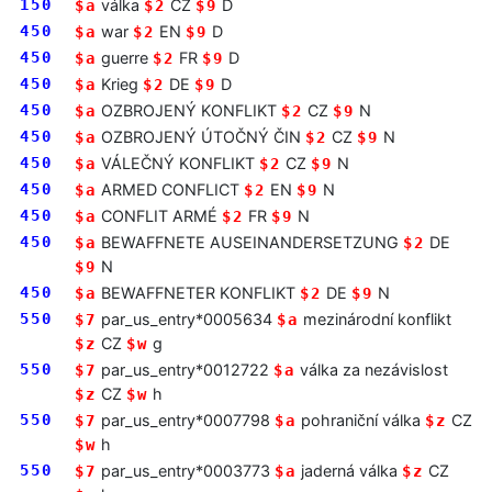
150
válka
CZ
D
$a
$2
$9
450
war
EN
D
$a
$2
$9
450
guerre
FR
D
$a
$2
$9
450
Krieg
DE
D
$a
$2
$9
450
OZBROJENÝ KONFLIKT
CZ
N
$a
$2
$9
450
OZBROJENÝ ÚTOČNÝ ČIN
CZ
N
$a
$2
$9
450
VÁLEČNÝ KONFLIKT
CZ
N
$a
$2
$9
450
ARMED CONFLICT
EN
N
$a
$2
$9
450
CONFLIT ARMÉ
FR
N
$a
$2
$9
450
BEWAFFNETE AUSEINANDERSETZUNG
DE
$a
$2
N
$9
450
BEWAFFNETER KONFLIKT
DE
N
$a
$2
$9
550
par_us_entry*0005634
mezinárodní konflikt
$7
$a
CZ
g
$z
$w
550
par_us_entry*0012722
válka za nezávislost
$7
$a
CZ
h
$z
$w
550
par_us_entry*0007798
pohraniční válka
CZ
$7
$a
$z
h
$w
550
par_us_entry*0003773
jaderná válka
CZ
$7
$a
$z