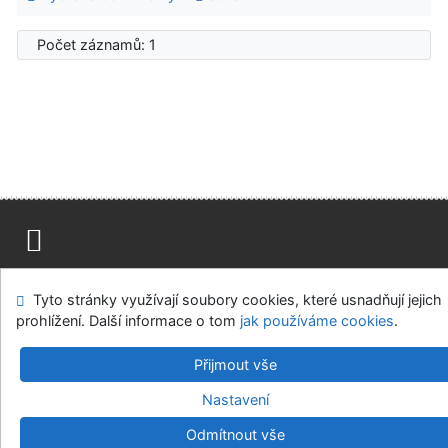
Počet záznamů: 1
Mapa stránek
Přístupnost
Soukromí
Tyto stránky využívají soubory cookies, které usnadňují jejich
Modul OpenSearch
Napište nám
Nastavení cookies
prohlížení. Další informace o tom
jak používáme cookies
.
Parlamentní knihovna České republiky
Přijmout vše
©1993-2026
IPAC
v.4.8.63a
-
Cosmotron Bohemia, s.r.o.
Nastavení
Odmítnout vše