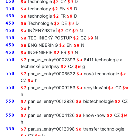
150
technologie
CZ
D
$a
$2
$9
450
technology
EN
D
$a
$2
$9
450
technologie
FR
D
$a
$2
$9
450
Technologie
DE
D
$a
$2
$9
450
INŽENÝRSTVÍ
CZ
N
$a
$2
$9
450
TECHNICKÝ POSTUP
CZ
N
$a
$2
$9
450
ENGINEERING
EN
N
$a
$2
$9
450
INGÉNIERIE
FR
N
$a
$2
$9
550
par_us_entry*0002393
6411 technologie a
$7
$a
technické předpisy
CZ
g
$z
$w
550
par_us_entry*0006522
nová technologie
$7
$a
$z
CZ
h
$w
550
par_us_entry*0009253
recyklování
CZ
$7
$a
$z
$w
h
550
par_us_entry*0012926
biotechnologie
CZ
$7
$a
$z
h
$w
550
par_us_entry*0004126
know-how
CZ
$7
$a
$z
$w
h
550
par_us_entry*0012098
transfer technologie
$7
$a
CZ
h
$z
$w