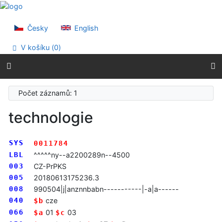
Přejít na obsah
Přejít na menu
Prohlášení o webové přístupnosti
Česky
English
V košíku (
0
)
Počet záznamů: 1
technologie
SYS
0011784
LBL
^^^^^ny--a2200289n--4500
003
CZ-PrPKS
005
20180613175236.3
008
990504|j|anznnbabn-----------|-a|a------
040
cze
$b
066
01
03
$a
$c