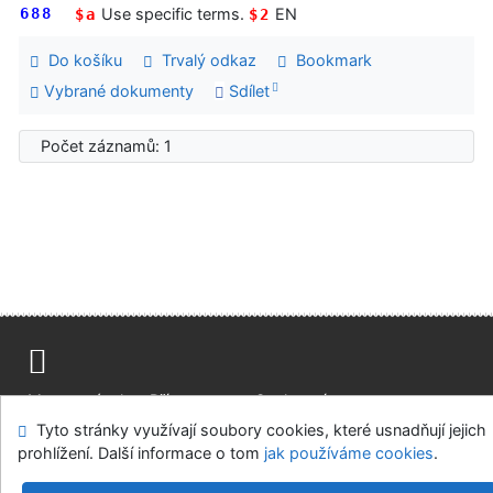
688
Use specific terms.
EN
$a
$2
Do košíku
Trvalý odkaz
Bookmark
Vybrané dokumenty
Sdílet
Počet záznamů: 1
Mapa stránek
Přístupnost
Soukromí
Tyto stránky využívají soubory cookies, které usnadňují jejich
Modul OpenSearch
Napište nám
Nastavení cookies
prohlížení. Další informace o tom
jak používáme cookies
.
Parlamentní knihovna České republiky