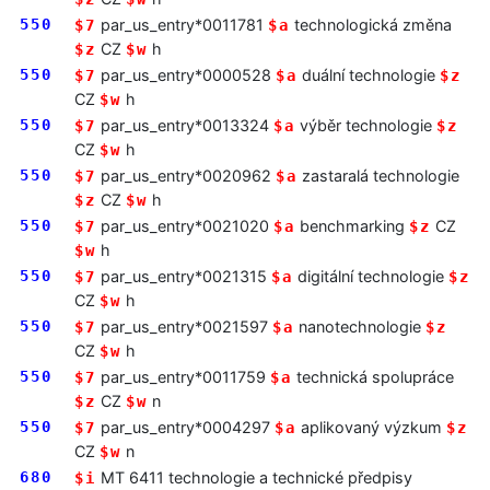
550
par_us_entry*0011781
technologická změna
$7
$a
CZ
h
$z
$w
550
par_us_entry*0000528
duální technologie
$7
$a
$z
CZ
h
$w
550
par_us_entry*0013324
výběr technologie
$7
$a
$z
CZ
h
$w
550
par_us_entry*0020962
zastaralá technologie
$7
$a
CZ
h
$z
$w
550
par_us_entry*0021020
benchmarking
CZ
$7
$a
$z
h
$w
550
par_us_entry*0021315
digitální technologie
$7
$a
$z
CZ
h
$w
550
par_us_entry*0021597
nanotechnologie
$7
$a
$z
CZ
h
$w
550
par_us_entry*0011759
technická spolupráce
$7
$a
CZ
n
$z
$w
550
par_us_entry*0004297
aplikovaný výzkum
$7
$a
$z
CZ
n
$w
680
MT 6411 technologie a technické předpisy
$i