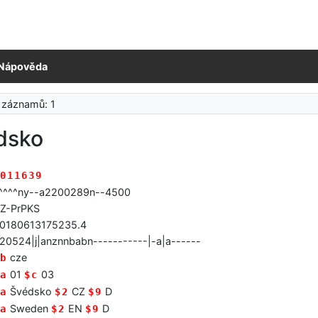
Nápověda
 záznamů: 1
dsko
011639
^^^^ny--a2200289n--4500
Z-PrPKS
0180613175235.4
20524|j|anznnbabn-----------|-a|a------
cze
b
01
03
a
$c
Švédsko
CZ
D
a
$2
$9
Sweden
EN
D
a
$2
$9