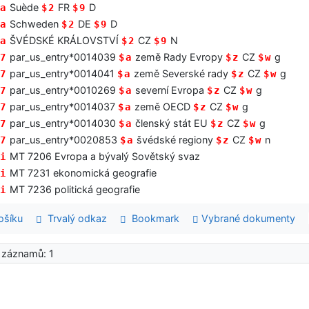
Suède
FR
D
a
$2
$9
Schweden
DE
D
a
$2
$9
ŠVÉDSKÉ KRÁLOVSTVÍ
CZ
N
a
$2
$9
par_us_entry*0014039
země Rady Evropy
CZ
g
7
$a
$z
$w
par_us_entry*0014041
země Severské rady
CZ
g
7
$a
$z
$w
par_us_entry*0010269
severní Evropa
CZ
g
7
$a
$z
$w
par_us_entry*0014037
země OECD
CZ
g
7
$a
$z
$w
par_us_entry*0014030
členský stát EU
CZ
g
7
$a
$z
$w
par_us_entry*0020853
švédské regiony
CZ
n
7
$a
$z
$w
MT 7206 Evropa a bývalý Sovětský svaz
i
MT 7231 ekonomická geografie
i
MT 7236 politická geografie
i
šíku
Trvalý odkaz
Bookmark
Vybrané dokumenty
 záznamů: 1