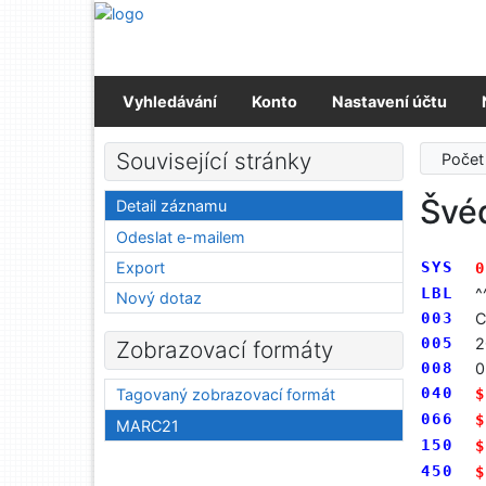
Přejít na obsah
Přejít na menu
Prohlášení o webové přístupnosti
Vyhledávání
Konto
Nastavení účtu
Související stránky
Počet
Švé
Detail záznamu
Odeslat e-mailem
Export
SYS
0
LBL
^
Nový dotaz
003
C
005
2
Zobrazovací formáty
008
0
040
$
Tagovaný zobrazovací formát
066
$
MARC21
150
$
450
$