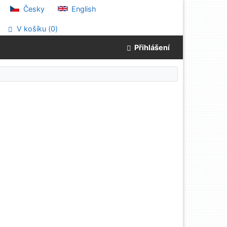
Česky
English
V košíku (
0
)
Přihlášení