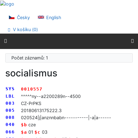
Přejít na obsah
Přejít na menu
Prohlášení o webové přístupnosti
Česky
English
V košíku (
0
)
Počet záznamů: 1
socialismus
SYS
0010557
LBL
^^^^^ny--a2200289n--4500
003
CZ-PrPKS
005
20180613175222.3
008
020524|j|anznnbabn-----------|-a|a------
040
cze
$b
066
01
03
$a
$c