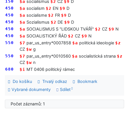
150
socialismus
CZ
D
$a
$2
$9
450
socialism
EN
D
$a
$2
$9
450
socialisme
FR
D
$a
$2
$9
450
Sozialismus
DE
D
$a
$2
$9
450
SOCIALISMUS S "LIDSKOU TVÁŘÍ"
CZ
N
$a
$2
$9
450
SOCIALISTICKÝ ŘÁD
CZ
N
$a
$2
$9
550
par_us_entry*0007858
politická ideologie
$7
$a
$z
CZ
g
$w
550
par_us_entry*0010560
socialistická strana
$7
$a
$z
CZ
n
$w
680
MT 0406 politický rámec
$i
Do košíku
Trvalý odkaz
Bookmark
Vybrané dokumenty
Sdílet
Počet záznamů: 1