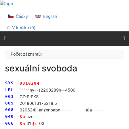
Přejít na obsah
Přejít na menu
Prohlášení o webové přístupnosti
Česky
English
V košíku (
0
)
Počet záznamů: 1
sexuální svoboda
SYS
0010294
LBL
^^^^^ny--a2200289n--4500
003
CZ-PrPKS
005
20180613175218.5
008
020524|j|anznnbabn-----------|-a|a------
040
cze
$b
066
01
03
$a
$c