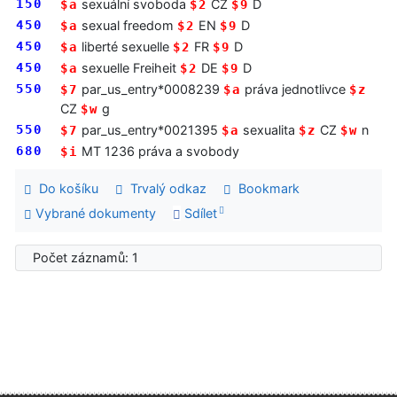
150
sexuální svoboda
CZ
D
$a
$2
$9
450
sexual freedom
EN
D
$a
$2
$9
450
liberté sexuelle
FR
D
$a
$2
$9
450
sexuelle Freiheit
DE
D
$a
$2
$9
550
par_us_entry*0008239
práva jednotlivce
$7
$a
$z
CZ
g
$w
550
par_us_entry*0021395
sexualita
CZ
n
$7
$a
$z
$w
680
MT 1236 práva a svobody
$i
Do košíku
Trvalý odkaz
Bookmark
Vybrané dokumenty
Sdílet
Počet záznamů: 1